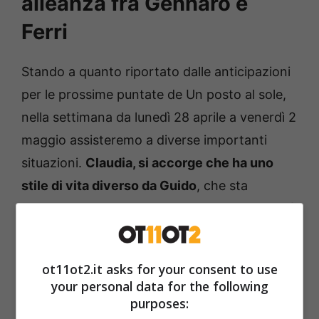
alleanza fra Gennaro e
Ferri
Stando a quanto riportato dalle anticipazioni
per le prossime puntate de Un posto al sole,
nella settimana da lunedì 28 aprile a venerdì 2
maggio assisteremo a diverse importanti
situazioni.
Claudia, si accorge che ha uno
stile di vita diverso da Guido
, che sta
piuttosto arrancando dietro di lei e comincerà
ad avere dei dubbi sul suo amore; Michele
continua a rifiutarsi di fare fisioterapia e le
ot11ot2.it asks for your consent to use
sue scelte preoccupano Rossella e Silvia,
your personal data for the following
mentre Marisa è convinta di aver trovato
purposes: