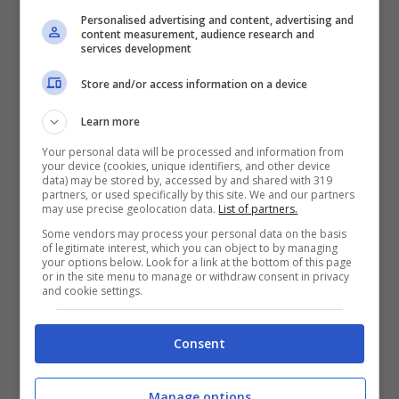
l’idea giusta per aiutarlo.
Personalised advertising and content, advertising and
content measurement, audience research and
services development
Store and/or access information on a device
Learn more
Your personal data will be processed and information from
your device (cookies, unique identifiers, and other device
data) may be stored by, accessed by and shared with 319
partners, or used specifically by this site. We and our partners
may use precise geolocation data.
List of partners.
Some vendors may process your personal data on the basis
of legitimate interest, which you can object to by managing
your options below. Look for a link at the bottom of this page
or in the site menu to manage or withdraw consent in privacy
and cookie settings.
Un posto al sole, anticipazioni: nuova alleanza fra Gennaro
e Ferri (Credits: screenshot Rai Play) – ot11ot2.it
Consent
Intanto,
Niko e Manuela tornano a palazzo
Palladini
dopo la vacanza a Torino, ma
Manage options