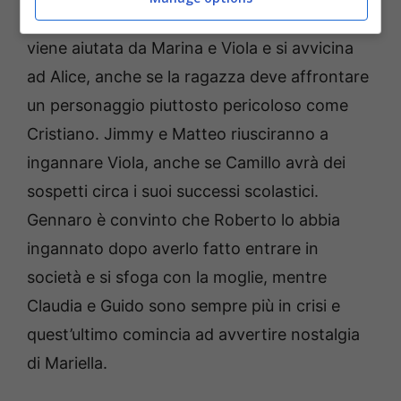
qualcuno li terrà sulle spine…Elena, invece,
viene aiutata da Marina e Viola e si avvicina
ad Alice, anche se la ragazza deve affrontare
un personaggio piuttosto pericoloso come
Cristiano. Jimmy e Matteo riusciranno a
ingannare Viola, anche se Camillo avrà dei
sospetti circa i suoi successi scolastici.
Gennaro è convinto che Roberto lo abbia
ingannato dopo averlo fatto entrare in
società e si sfoga con la moglie, mentre
Claudia e Guido sono sempre più in crisi e
quest’ultimo comincia ad avvertire nostalgia
di Mariella.