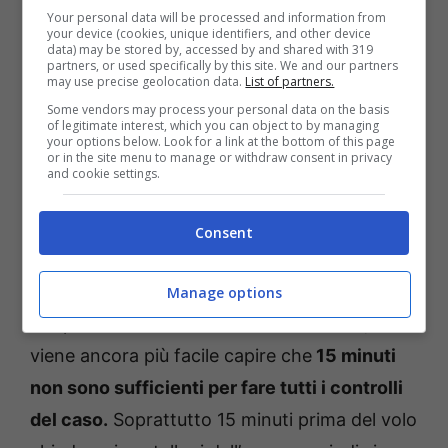
Your personal data will be processed and information from
your device (cookies, unique identifiers, and other device
data) may be stored by, accessed by and shared with 319
partners, or used specifically by this site. We and our partners
may use precise geolocation data.
List of partners.
Some vendors may process your personal data on the basis
of legitimate interest, which you can object to by managing
your options below. Look for a link at the bottom of this page
or in the site menu to manage or withdraw consent in privacy
and cookie settings.
Consent
La teoria dell’aeroporto, ecco perché è rischiosa (ot11ot2.it)
E sebbene 2-3 ore è sempre sembrato un
Manage options
tempo decisamente eccessivo di attesa,
viene ancora più facile capire che
15 minuti
non sono sufficienti per fare tutti i controlli
del caso.
Soprattutto 15 minuti prima del volo