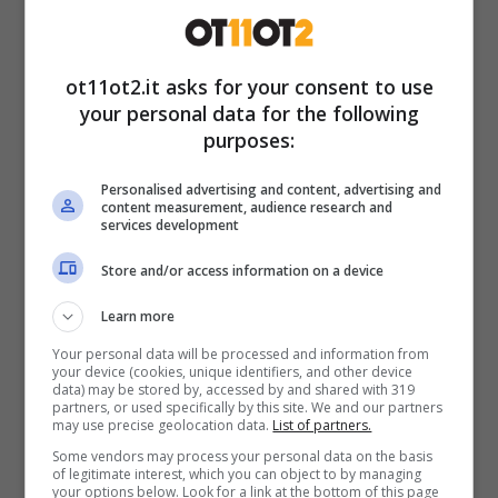
sicura di sé. Le parole che usiamo, infatti,
hanno un grande impatto sugli altri e
ot11ot2.it asks for your consent to use
possono trasmettere sicurezza. Le più
your personal data for the following
purposes:
comuni sono:
Personalised advertising and content, advertising and
“Puoi aiutarmi?”
: Spesso si tende a
content measurement, audience research and
services development
credere che chiedere aiuto sia segno di
Store and/or access information on a device
debolezza. Tuttavia, secondo gli
esperti, chiedere aiuto dimostra che si
Learn more
ha intelligenza emotiva. Questo perché
Your personal data will be processed and information from
your device (cookies, unique identifiers, and other device
le persone sicure di sé non hanno
data) may be stored by, accessed by and shared with 319
partners, or used specifically by this site. We and our partners
paura di riconoscere quando hanno
may use precise geolocation data.
List of partners.
bisogno di aiuto o di delegare qualcosa
Some vendors may process your personal data on the basis
of legitimate interest, which you can object to by managing
che non sanno fare. Questa semplice
your options below. Look for a link at the bottom of this page