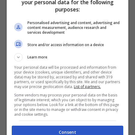
your personal data for the following
pronta per il prossimo utilizzo.
purposes:
Non dimenticate, inoltre, l’importanza di una
Personalised advertising and content, advertising and
content measurement, audience research and
pulizia settimanale con
acqua e aceto bianco
,
services development
per eliminare odori e mantenere il piano in
Store and/or access information on a device
condizioni ottimali.
Learn more
Le incrostazioni rappresentano una sfida
Your personal data will be processed and information from
your device (cookies, unique identifiers, and other device
notevole nella pulizia dei piani a induzione.
data) may be stored by, accessed by and shared with 319
partners, or used specifically by this site. We and our partners
L’uso di un
raschietto apposito
, fornito con il
may use precise geolocation data.
List of partners.
Some vendors may process your personal data on the basis
piano, insieme a
prodotti specifici
o a una
of legitimate interest, which you can object to by managing
your options below. Look for a link at the bottom of this page
soluzione di
acqua e aceto
, permette di
or in the site menu to manage or withdraw consent in privacy
and cookie settings.
affrontare anche le macchie più ostinate.
Consent
È cruciale lasciare agire il detergente per