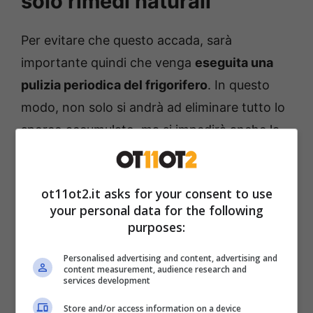
solo rimedi naturali
Per evitare che questo accada, sarà
importante quindi che venga
eseguita una
pulizia periodica del frigorifero
. In questo
modo, non solo si andrà ad eliminare tutto lo
sporco accumulato, ma si impedirà anche la
formazione dei cattivi odori. Inoltre, per
neutralizzarli definitivamente,
c’è anche la
ot11ot2.it asks for your consent to use
possibilità di utilizzare alcuni rimedi naturali
your personal data for the following
che lì andranno a debellare per sempre.
purposes:
Personalised advertising and content, advertising and
content measurement, audience research and
services development
Store and/or access information on a device