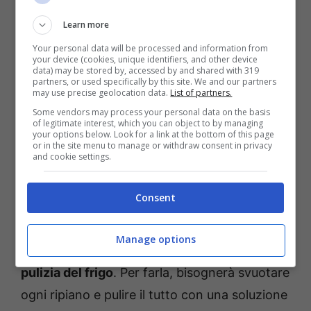
Learn more
Your personal data will be processed and information from
your device (cookies, unique identifiers, and other device
data) may be stored by, accessed by and shared with 319
partners, or used specifically by this site. We and our partners
may use precise geolocation data.
List of partners.
Some vendors may process your personal data on the basis
of legitimate interest, which you can object to by managing
your options below. Look for a link at the bottom of this page
or in the site menu to manage or withdraw consent in privacy
Come eliminare i cattivi odori dal frigo utilizzando solo rimedi
and cookie settings.
naturali Ot11ot2.it
Consent
Prima di scoprire quali sono i rimedi naturali
efficaci contro i cattivi odori nel frigo, la
Manage options
prima cosa da fare è
eseguire una corretta
pulizia del frigo
. Per farla, bisognerà svuotare
ogni ripiano e pulire il tutto con una soluzione