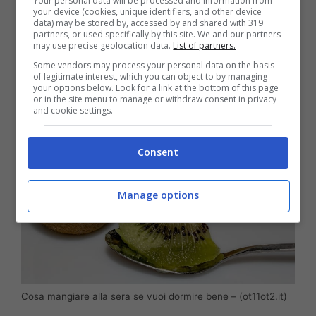
Your personal data will be processed and information from
il cucchiaio dopo averlo tagliato a metà o
your device (cookies, unique identifiers, and other device
data) may be stored by, accessed by and shared with 319
usarlo come ingrediente per la macedonia,
partners, or used specifically by this site. We and our partners
may use precise geolocation data.
List of partners.
l’importante è consumarlo quando è fresco e
Some vendors may process your personal data on the basis
maturo al punto giusto.
of legitimate interest, which you can object to by managing
your options below. Look for a link at the bottom of this page
or in the site menu to manage or withdraw consent in privacy
and cookie settings.
Consent
Manage options
Cosa mangiare alla sera se vuoi dormire bene – (ot11ot2.it)