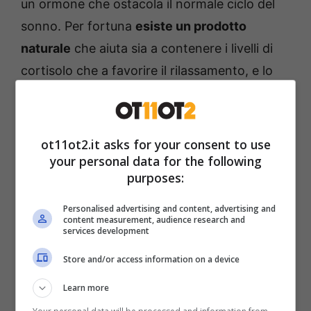
un ormone che ostacola il normale ciclo del
sonno. Per fortuna
esiste un prodotto
naturale
che aiuta sia a contenere i livelli di
cortisolo che a favorire il rilassamento, e lo
puoi mangiare come snack.
Cosa mangiare alla sera se
ot11ot2.it asks for your consent to use
vuoi dormire bene
your personal data for the following
purposes:
La comodità di questo rimedio è che non devi
Personalised advertising and content, advertising and
content measurement, audience research and
neppure andare in farmacia per richiederlo.
services development
Anzi, lo puoi trovare al supermercato o dal
Store and/or access information on a device
tuo fruttivendolo di fiducia perché
si tratta
Learn more
del kiwi
. Si può mangiare comodamente con