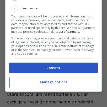
Il motivo è semplice:
l’alloro permette di
Learn more
avere vestiti più profumati in modo naturale
Your personal data will be processed and information from
senza l’uso di prodotti chimici che possono
your device (cookies, unique identifiers, and other device
data) may be stored by, accessed by and shared with 319
danneggiare gli indumenti e che costano
partners, or used specifically by this site. We and our partners
may use precise geolocation data.
List of partners.
molto
. Sarà sufficiente dunque unire una o
Some vendors may process your personal data on the basis
due foglie di questa profumata pianta
of legitimate interest, which you can object to by managing
your options below. Look for a link at the bottom of this page
aromatica all’interno della lavatrice prima di
or in the site menu to manage or withdraw consent in privacy
and cookie settings.
iniziare il ciclo di lavaggio. Eventualmente si
può usare una borsa a rete o un panno per
Consent
evitare che le foglie si diffondano sui vestiti.
Manage options
Infine, togliere le foglie e capire se si possano
usare ancora, altrimenti buttarle via. Far
asciugare i vestiti normalmente e godersi il