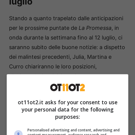
luglio
Stando a quanto trapelato dalle anticipazioni
per le prossime puntate de
La Promessa
, in
onda durante la settimana fino al 12 luglio, ci
saranno subito delle buone notizie: a dispetto
dei malintesi precedenti, Julia, Martina e
Curro chiariranno le loro posizioni,
dichiarandosi amicizia reciproca.
ot11ot2.it asks for your consent to use
your personal data for the following
purposes:
Personalised advertising and content, advertising and
content measurement, audience research and