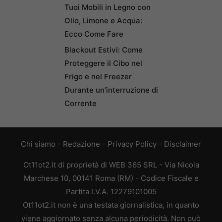
Tuoi Mobili in Legno con
Olio, Limone e Acqua:
Ecco Come Fare
Blackout Estivi: Come
Proteggere il Cibo nel
Frigo e nel Freezer
Durante un’interruzione di
Corrente
Chi siamo
-
Redazione
-
Privacy Policy
-
Disclaimer
Ot11ot2.it di proprietà di WEB 365 SRL - Via Nicola
Marchese 10, 00141 Roma (RM) - Codice Fiscale e
Partita I.V.A. 12279101005
Ot11ot2.it non è una testata giornalistica, in quanto
viene aggiornato senza alcuna periodicità. Non può