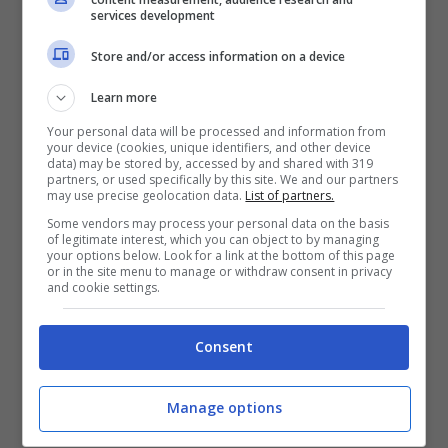
services development
Store and/or access information on a device
Learn more
La Promessa, anticipazioni per la settimana fino al 12 luglio
Your personal data will be processed and information from
your device (cookies, unique identifiers, and other device
(Credits: screenshot Mediaset Infinity) – ot11ot2.it
data) may be stored by, accessed by and shared with 319
partners, or used specifically by this site. We and our partners
may use precise geolocation data.
List of partners.
Intanto,
Ayala è fermo nella convinzione di
Some vendors may process your personal data on the basis
trovare Margarita e obbligarla a sposarsi con
of legitimate interest, which you can object to by managing
your options below. Look for a link at the bottom of this page
lui
, mentre Lorenzo lo minaccia intimandogli
or in the site menu to manage or withdraw consent in privacy
and cookie settings.
di lasciare in pace sia lei che sua figlia
Martina. Preoccupazioni per Alonso e Cruz,
Consent
che continuano a voler impedire il matrimonio
fra Manuel e Jana, specie ora che le famiglie
Manage options
degli amici di Manuel hanno saputo