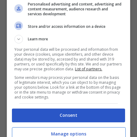
entrare in bagno ma non vedere quello che
Personalised advertising and content, advertising and
content measurement, audience research and
amiamo, in questo momento. Ma questo
services development
accadeva fino a ieri, oggi
possiamo
Store and/or access information on a device
personalizzare il nostro bagno in modo
Learn more
semplice e senza troppa fatica.
A che cosa ci
Your personal data will be processed and information from
riferiamo per il cambiamento? Alle piastrelle
your device (cookies, unique identifiers, and other device
data) may be stored by, accessed by and shared with 319
del bagno, elemento molto evidente che salta
partners, or used specifically by this site. We and our partners
may use precise geolocation data.
List of partners.
immediatamente all’occhio e lo faremo senza
Some vendors may process your personal data on the basis
troppa fatica, anzi.
of legitimate interest, which you can object to by managing
your options below. Look for a link at the bottom of this page
or in the site menu to manage or withdraw consent in privacy
and cookie settings.
Negli ultimi tempi
ci sono alcuni materiali che
stanno letteralmente cambiando il mondo
Consent
dell’edilizia e delle ristrutturazioni
. E
cosa va
di moda quest’anno?
Il rivestimento in resina
Manage options