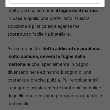
ma che prende spunto da alcuni materiali
molto particolari come
il legno ed il marmo.
In base a quello che preferiamo. Questa
soluzione è pratica ed elegante ma
soprattutto facile da installare.
Avremmo anche
detto addio ad un problema
molto comune, ovvero le fughe delle
mattonelle
che, specialmente in bagno
diventano nere ed hanno bisogno di una
costante e precisa pulizia. Pulire dei pannelli
in bagno è assolutamente molto più semplice
di quello che pensiamo per quanto riguarda le
mattonelle.