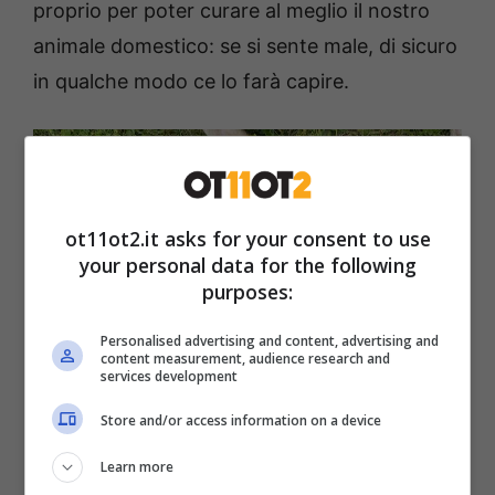
proprio per poter curare al meglio il nostro
animale domestico: se si sente male, di sicuro
in qualche modo ce lo farà capire.
ot11ot2.it asks for your consent to use
your personal data for the following
purposes:
Personalised advertising and content, advertising and
content measurement, audience research and
services development
Store and/or access information on a device
Cosa vuol dire quando il cane si sdraia a pancia in su? –
ot11ot2.it
Learn more