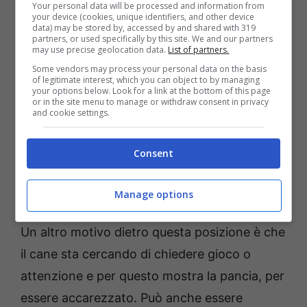
Your personal data will be processed and information from
Ma nel caso della posizione sdraiato a
your device (cookies, unique identifiers, and other device
data) may be stored by, accessed by and shared with 319
pancia in su, cosa dovremmo sapere?
partners, or used specifically by this site. We and our partners
may use precise geolocation data.
List of partners.
Ebbene, non c’è nulla di cui preoccuparsi,
Some vendors may process your personal data on the basis
of legitimate interest, which you can object to by managing
anzi. Infatti il nostro cane potrebbe assumere
your options below. Look for a link at the bottom of this page
or in the site menu to manage or withdraw consent in privacy
questa posizione perché prova fiducia in noi,
and cookie settings.
il loro padrone, e si trova bene in casa. Infatti,
stando a pancia in su il cane è più vulnerabile
Consent
ma si sente sicuro e protetto in quel luogo,
tanto che decide di mettersi così.
Manage options
Un altro motivo dietro questa posizione è che
il cane sta cercando di chiedere gioco o
attenzione e per questo mostra la pancia, per
essere accarezzato. Può anche essere