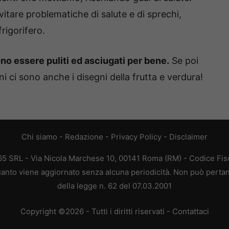
itare problematiche di salute e di sprechi,
frigorifero.
no essere puliti ed asciugati per bene.
Se poi
i ci sono anche i disegni della frutta e verdura!
Chi siamo
-
Redazione
-
Privacy Policy
-
Disclaimer
365 SRL - Via Nicola Marchese 10, 00141 Roma (RM) - Codice Fisc
 quanto viene aggiornato senza alcuna periodicità. Non può pertan
della legge n. 62 del 07.03.2001
Copyright ©2026 - Tutti i diritti riservati -
Contattaci