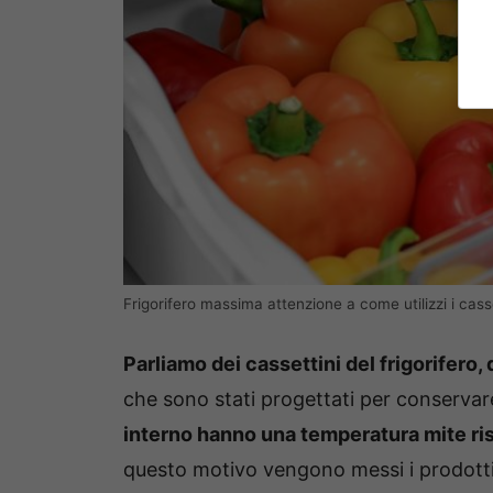
Frigorifero massima attenzione a come utilizzi i casse
Parliamo dei cassettini del frigorifero,
che sono stati progettati per conservare
interno hanno una temperatura mite ris
questo motivo vengono messi i prodotti