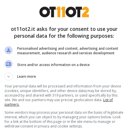
oi molto caro
, ci permette di conservare gli
ot11ot2.it asks for your consent to use your
izioni anche per giorni. In questo modo
personal data for the following purposes:
pesa e non buttar nulla. Ma, molto spesso,
Personalised advertising and content, advertising and content
o. Ti starai chiedendo com’è possibile vero?
measurement, audience research and services development
Store and/or access information on a device
Learn more
Your personal data will be processed and information from your device
(cookies, unique identifiers, and other device data) may be stored by,
accessed by and shared with 319 partners, or used specifically by this
site. We and our partners may use precise geolocation data.
List of
partners.
Some vendors may process your personal data on the basis of legitimate
interest, which you can object to by managing your options below. Look
for a link at the bottom of this page or in the site menu to manage or
withdraw consent in privacy and cookie settings.