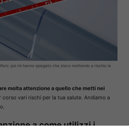
orifero: poi mi hanno spiegato che stavo mettendo a rischio la
are molta attenzione a quello che metti nei
 corso vari rischi per la tua salute. Andiamo a
o.
nzione a come utilizzi i