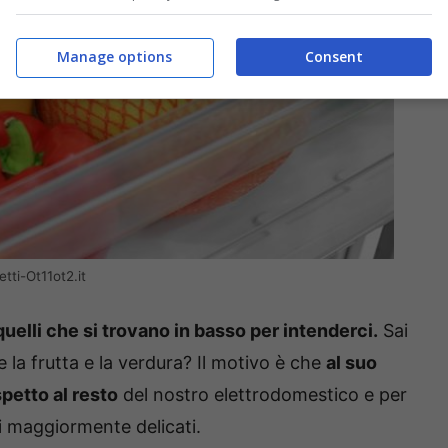
Manage options
Consent
tti-Ot11ot2.it
 quelli che si trovano in basso per intenderci.
Sai
 la frutta e la verdura? Il motivo è che
al suo
petto al resto
del nostro elettrodomestico e per
 maggiormente delicati.