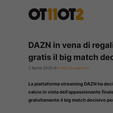
Vai
al
contenuto
DAZN in vena di regal
gratis il big match de
2 Aprile 2025
di
Fabio Scapellato
La piattaforma streaming DAZN ha deciso
calcio in vista dell’appassionante fin
gratuitamente il big match decisivo pe