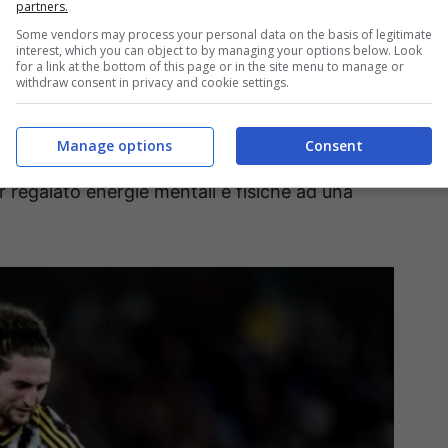
partners.
Some vendors may process your personal data on the basis of legitimate
interest, which you can object to by managing your options below. Look
 per sogno, se è vero che
la Roma viene da un
for a link at the bottom of this page or in the site menu to manage or
withdraw consent in privacy and cookie settings.
l pareggio con il Napoli all’ultimo secondo) e non
 in campionato risale al 15 dicembre dello scorso
Manage options
Consent
viene da una vittoria importante a Genova e
r regalato energie mentali e fisiche ad una