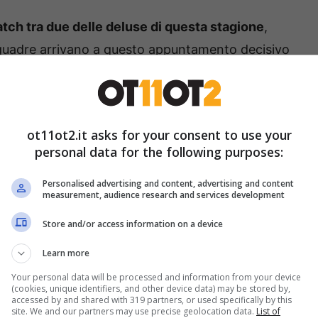
match tra due delle deluse di questa stagione
,
squadre arrivano a questo appuntamento decisivo
 uno e due punti di distanza dal quarto posto
Bologna) con due percorsi e due stati d’animo
ot11ot2.it asks for your consent to use your
personal data for the following purposes:
con costanza per tutta la stagione, riuscendo
alte della classifica anche per mancanza di
Personalised advertising and content, advertising and content
measurement, audience research and services development
 I capitolini invece hanno cominciato in modo
Store and/or access information on a device
o la fiducia e la convinzione nei propri mezzi,
Learn more
Your personal data will be processed and information from your device
(cookies, unique identifiers, and other device data) may be stored by,
atuitamente Roma-Juventus
accessed by and shared with 319 partners, or used specifically by this
site. We and our partners may use precise geolocation data.
List of