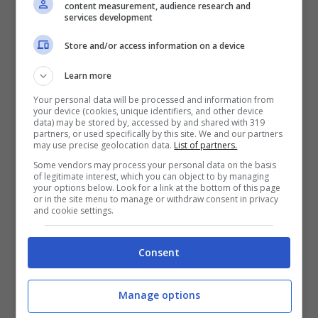
content measurement, audience research and
soluzione perfetta, pratica ed economica.
services development
Vende
l’asciugacapelli pieghevole da viaggio
Store and/or access information on a device
a 11,99 euro
da oggi 9 giugno.
Learn more
Your personal data will be processed and information from
your device (cookies, unique identifiers, and other device
data) may be stored by, accessed by and shared with 319
partners, or used specifically by this site. We and our partners
may use precise geolocation data.
List of partners.
Some vendors may process your personal data on the basis
of legitimate interest, which you can object to by managing
your options below. Look for a link at the bottom of this page
or in the site menu to manage or withdraw consent in privacy
and cookie settings.
Consent
Cosa mettere in valigia per l’estate spendendo 11,99 euro
Manage options
(Ot11ot2.it)