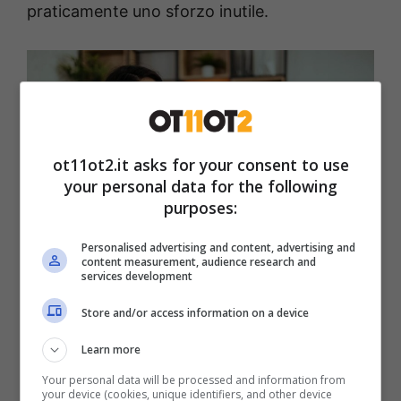
praticamente uno sforzo inutile.
ot11ot2.it asks for your consent to use
your personal data for the following
purposes:
Personalised advertising and content, advertising and
content measurement, audience research and
services development
Capelli rovinati dal mare? Prevenire si può – Ot11ot2.it
Store and/or access information on a device
Se si agisce in maniera costante i danni
Learn more
generati dal caldo possono essere minori
,
Your personal data will be processed and information from
your device (cookies, unique identifiers, and other device