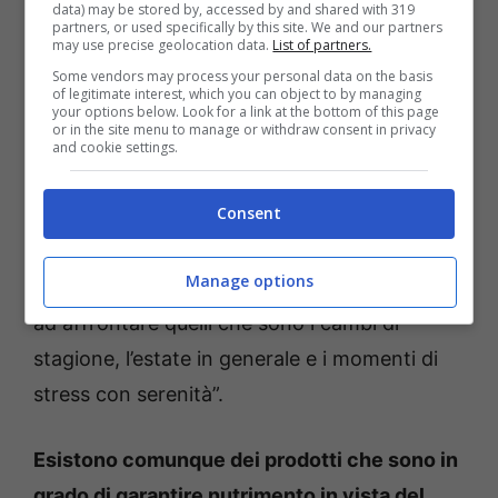
anche se è bene smentire il luogo comune
data) may be stored by, accessed by and shared with 319
partners, or used specifically by this site. We and our partners
che fa ritenere l’estate il periodo peggiore per
may use precise geolocation data.
List of partners.
i capelli. “a stagione autunnale mette tutti un
Some vendors may process your personal data on the basis
of legitimate interest, which you can object to by managing
po’ in crisi perché c’è una forte caduta di
your options below. Look for a link at the bottom of this page
or in the site menu to manage or withdraw consent in privacy
capelli e tutte le persone rimangono sempre
and cookie settings.
un po’ scioccate da questo. Perché si
Consent
perdono tanti capelli? Perché c’è solamente il
cambio di stagione. Fare una buona hair
Manage options
routine tutto l’anno permette che si riescano
ad affrontare quelli che sono i cambi di
stagione, l’estate in generale e i momenti di
stress con serenità”.
Esistono comunque dei prodotti che sono in
grado di garantire nutrimento in vista del