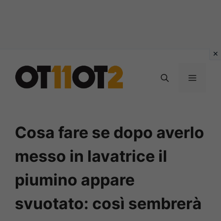
Vai
al
MENU
contenuto
Cosa fare se dopo averlo
messo in lavatrice il
piumino appare
svuotato: così sembrerà