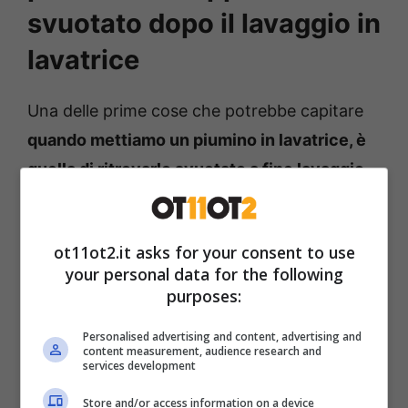
svuotato dopo il lavaggio in
lavatrice
Una delle prime cose che potrebbe capitare
quando mettiamo un piumino in lavatrice, è
quella di ritrovarlo svuotato a fine lavaggio
.
In questo caso, infatti, l’imbottitura interna
tenderà a posizionarsi in un unico punto,
ot11ot2.it asks for your consent to use
lasciando completamente vuoto il resto. La
your personal data for the following
situazione poi, peggiora ancora di più se lo
purposes:
andremo a mettere anche nell’asciugatrice.
Personalised advertising and content, advertising and
content measurement, audience research and
services development
Store and/or access information on a device