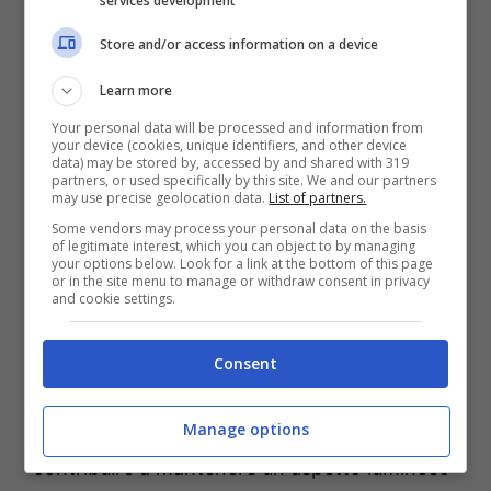
services development
Store and/or access information on a device
Learn more
Your personal data will be processed and information from
your device (cookies, unique identifiers, and other device
data) may be stored by, accessed by and shared with 319
partners, or used specifically by this site. We and our partners
may use precise geolocation data.
List of partners.
Some vendors may process your personal data on the basis
of legitimate interest, which you can object to by managing
your options below. Look for a link at the bottom of this page
or in the site menu to manage or withdraw consent in privacy
and cookie settings.
Pelle luminosa? Questo il superfood da consumare tutti i
Consent
giorni – Ot11ot2.it
Manage options
Nel caso della pelle, alcuni alimenti possono
contribuire a mantenere un aspetto luminoso