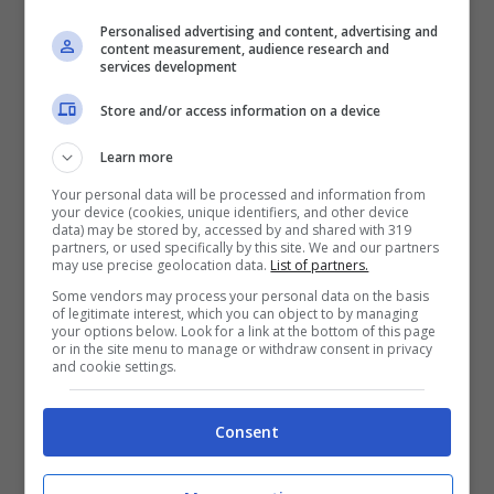
Personalised advertising and content, advertising and
content measurement, audience research and
services development
Store and/or access information on a device
Learn more
Come far profumare il cassetto dei calzini con un rimedio
Your personal data will be processed and information from
naturale ed economico – ot11ot2.it
your device (cookies, unique identifiers, and other device
data) may be stored by, accessed by and shared with 319
partners, or used specifically by this site. We and our partners
La soluzione è molto più semplice di ciò che
may use precise geolocation data.
List of partners.
immagini
ed ha a che fare con il lavaggio che
Some vendors may process your personal data on the basis
of legitimate interest, which you can object to by managing
effettui dei calzini. Infatti in genere quello che
your options below. Look for a link at the bottom of this page
or in the site menu to manage or withdraw consent in privacy
fai è lavare i calzini in lavatrice aggiungendo
and cookie settings.
semplicemente il detersivo. Puoi invece
rafforzare il profumo aggiungendo un olio
Consent
essenziale a tua scelta nella vaschetta del