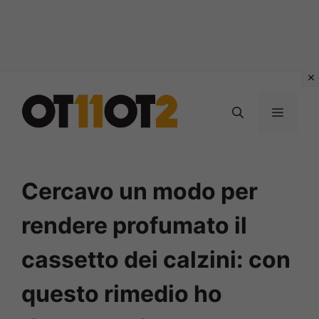
Vai
al
MENU
contenuto
Cercavo un modo per
rendere profumato il
cassetto dei calzini: con
questo rimedio ho