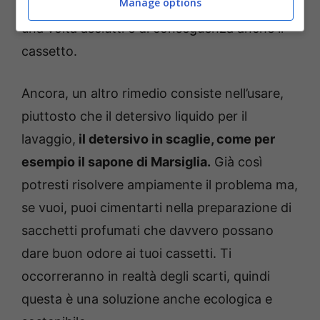
Manage options
detersivo.
Così i calzini profumeranno di più
una volta asciutti e di conseguenza anche il
cassetto.
Ancora, un altro rimedio consiste nell’usare,
piuttosto che il detersivo liquido per il
lavaggio,
il detersivo in scaglie, come per
esempio il sapone di Marsiglia.
Già così
potresti risolvere ampiamente il problema ma,
se vuoi, puoi cimentarti nella preparazione di
sacchetti profumati che davvero possano
dare buon odore ai tuoi cassetti. Ti
occorreranno in realtà degli scarti, quindi
questa è una soluzione anche ecologica e