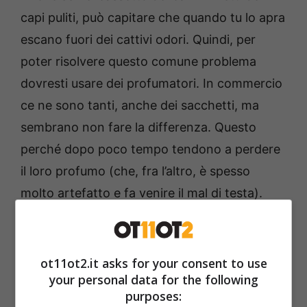
capi puliti, può capitare che quando tu lo apra
escano fuori dei cattivi odori. Quindi, per
poter risolvere questo comune problema
dovresti usare dei profumatori. In commercio
ce ne sono tanti, anche dei sacchetti, ma
sembrano non fare la differenza. Questo
perché dopo poco tempo tendono a perdere
il loro profumo (che, fra l’altro, è spesso
molto artefatto e fa venire il mal di testa).
ot11ot2.it asks for your consent to use
your personal data for the following
purposes: