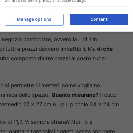
withdraw consent in privacy and cookie settings.
Manage options
Consent
-Ot11ot2.it
negozio particolare, ovvero la Lidl. Un
tutti a prezzi davvero imbattibili. Ma
di che
cubo composto da tre prezzi al costo super
to ci permette di metterli come vogliamo.
namica dello spazio.
Quanto misurano?
Il cubo
termedio 27 x 27 cm e il più piccolo 24 x 24 cm.
mo di 11,7. Vi sembra strana? Non lo è
er ospitare tantissimi oggetti senza sporgere