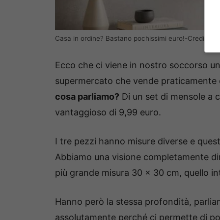
Casa in ordine? Bastano pochissimi euro!-Credit Lidl
Ecco che ci viene in nostro soccorso un 
supermercato che vende praticamente di 
cosa parliamo?
Di un set di mensole a 
vantaggioso di 9,99 euro.
I tre pezzi hanno misure diverse e ques
Abbiamo una visione completamente di
più grande misura 30 x 30 cm, quello in
Hanno però la stessa profondità, parlia
assolutamente perché ci permette di pot