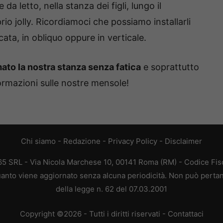
a letto, nella stanza dei figli, lungo il
o jolly. Ricordiamoci che possiamo installarli
ta, in obliquo oppure in verticale.
ato la nostra stanza senza fatica
e soprattutto
formazioni sulle nostre mensole!
Chi siamo
-
Redazione
-
Privacy Policy
-
Disclaimer
365 SRL - Via Nicola Marchese 10, 00141 Roma (RM) - Codice Fisc
 quanto viene aggiornato senza alcuna periodicità. Non può pertan
della legge n. 62 del 07.03.2001
Copyright ©2026 - Tutti i diritti riservati -
Contattaci