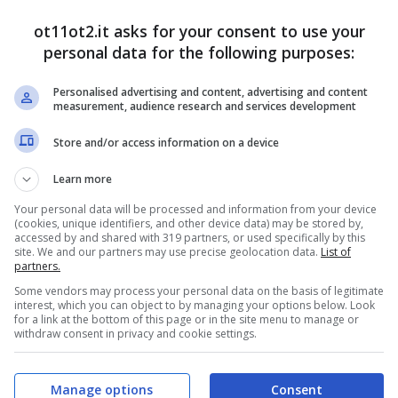
osa succede a Liam, e perché potrebbe essere
ot11ot2.it asks for your consent to use your
personal data for the following purposes:
USA: Bill pronto a tutto per
Personalised advertising and content, advertising and content
measurement, audience research and services development
metodi illegali
Store and/or access information on a device
ome la Nozawa) è rimasto
gravemente ferito:
lo
Learn more
che, nonostante Finn sia riuscito a estrarre la
Your personal data will be processed and information from your device
(cookies, unique identifiers, and other device data) may be stored by,
dre Bill, duramente attaccato da Steffy e Hope,
accessed by and shared with 319 partners, or used specifically by this
site. We and our partners may use precise geolocation data.
List of
l figlio ed è p
ronto a tutto pur di farlo guarire.
partners.
Some vendors may process your personal data on the basis of legitimate
interest, which you can object to by managing your options below. Look
for a link at the bottom of this page or in the site menu to manage or
withdraw consent in privacy and cookie settings.
Manage options
Consent