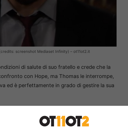
 (credits: screenshot Mediaset Infinity) – ot11ot2.it
dizioni di salute di suo fratello e crede che la
n confronto con Hope, ma Thomas le interrompe,
 va ed è perfettamente in grado di gestire la sua
e nei prossimi giorni, ma intanto arrivano
USA, dove le trame sono molto più avanti