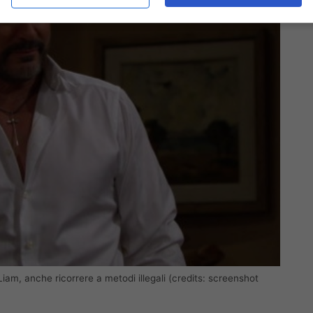
 Liam, anche ricorrere a metodi illegali (credits: screenshot