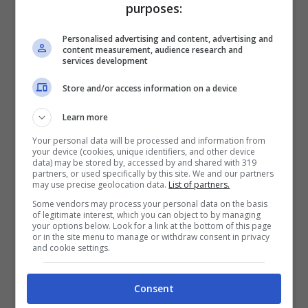
purposes:
I rimedi naturali per tenere sotto controllo la pressione alta –
ot11ot2.it
Personalised advertising and content, advertising and
content measurement, audience research and
services development
Si tratta infatti di semplici infusi che si
possono bere a partire dalla colazione
Store and/or access information on a device
passando per lo spuntino e poi fino a dopo
Learn more
pranzo e alla sera. Si è visto infatti che
alcuni
Your personal data will be processed and information from
your device (cookies, unique identifiers, and other device
tè riescano ad abbassare naturalmente la
data) may be stored by, accessed by and shared with 319
partners, or used specifically by this site. We and our partners
pressione
e sono:
may use precise geolocation data.
List of partners.
Some vendors may process your personal data on the basis
of legitimate interest, which you can object to by managing
Tè all’ibisco
: contiene polifenoli che
your options below. Look for a link at the bottom of this page
or in the site menu to manage or withdraw consent in privacy
hanno proprietà antiossidanti e che
and cookie settings.
dunque aiutano a rilassare i vasi
sanguigni e a regolare l’accumulo dei
Consent
grassi.