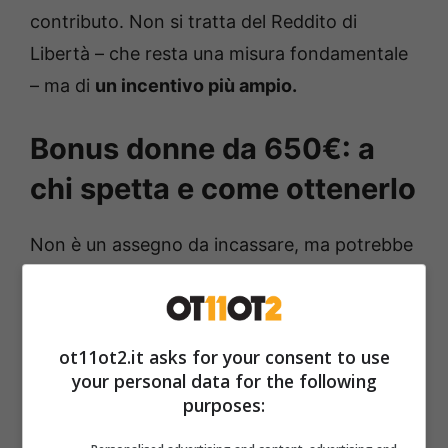
contributo. Non si tratta del Reddito di
Libertà – che resta una misura fondamentale
– ma di
un incentivo più ampio.
Bonus donne da 650€: a
chi spetta e come ottenerlo
Non è un assegno da incassare, ma potrebbe
cambiare la vita – e non solo a chi lo riceve. Il
nuovo incentivo da 650€ al mese, infatti, non
finisce direttamente nelle tasche delle
ot11ot2.it asks for your consent to use
lavoratrici, ma è comunque
un’opportunità
your personal data for the following
purposes:
concreta
per chi cerca un contratto stabile. E
per i datori di lavoro, uno sconto non da