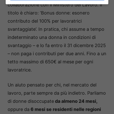
collaborazione con il Ministero del Lavoro. Il
titolo è chiaro: ‘Bonus donne: esonero
contributo del 100% per lavoratrici
svantaggiate’. In pratica, chi assume a tempo
indeterminato una donna in condizioni di
svantaggio – e lo fa entro il 31 dicembre 2025
– non paga i contributi per due anni. Fino a un
tetto massimo di 650€ al mese per ogni
lavoratrice.
Un aiuto pensato per chi, nel mercato del
lavoro, parte sempre da più indietro. Parliamo
di donne disoccupate
da almeno 24 mesi,
oppure da
6 mesi se residenti nelle regioni