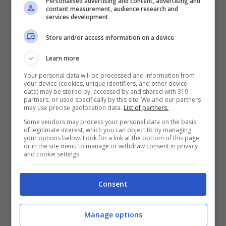
Personalised advertising and content, advertising and
content measurement, audience research and
poco.
services development
Store and/or access information on a device
Learn more
Your personal data will be processed and information from
your device (cookies, unique identifiers, and other device
data) may be stored by, accessed by and shared with 319
partners, or used specifically by this site. We and our partners
may use precise geolocation data.
List of partners.
Some vendors may process your personal data on the basis
of legitimate interest, which you can object to by managing
your options below. Look for a link at the bottom of this page
or in the site menu to manage or withdraw consent in privacy
and cookie settings.
Bonus donne da 650€: a chi spetta e come ottenerlo –
ot11ot2.it
Consent
A renderlo ufficiale è stata l’INPS con
una
Manage options
circolare del 12 maggio 2025,
scritta in