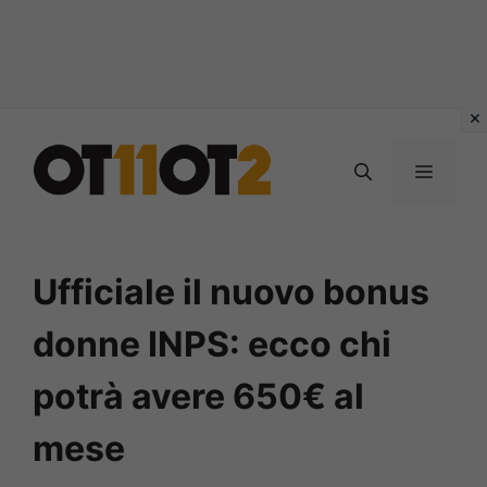
Vai
al
MENU
contenuto
Ufficiale il nuovo bonus
donne INPS: ecco chi
potrà avere 650€ al
mese