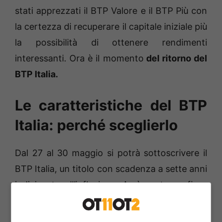
stati apprezzati il BTP Valore e il BTP Più con
la certezza di recuperare il capitale iniziale più
la possibilità di ottenere rendimenti
interessanti. Ora è il momento
del ritorno del
BTP Italia.
Le caratteristiche del BTP
Italia: perché sceglierlo
Dal 27 al 30 maggio si potrà sottoscrivere il
BTP Italia, un titolo con scadenza a sette anni
indicizzato all’inflazione. Avrà un tasso fisso
annuo legato al parametro variabile
dipendente dall’inflazione che sarà reso noto