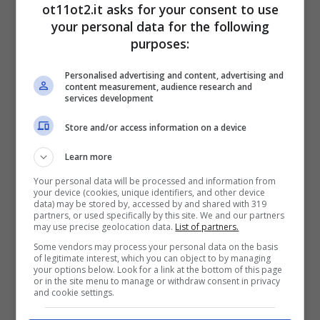
ot11ot2.it asks for your consent to use
il 26 maggio. Tra le caratteristiche del nuovo
your personal data for the following
Titolo di Stato
il premio dell’1% aggiuntivo
purposes:
tenendo il BTP fino alla scadenza prevista per
Personalised advertising and content, advertising and
il 4 giugno 2032.
content measurement, audience research and
services development
Store and/or access information on a device
Learn more
Your personal data will be processed and information from
your device (cookies, unique identifiers, and other device
data) may be stored by, accessed by and shared with 319
partners, or used specifically by this site. We and our partners
may use precise geolocation data.
List of partners.
Some vendors may process your personal data on the basis
of legitimate interest, which you can object to by managing
your options below. Look for a link at the bottom of this page
or in the site menu to manage or withdraw consent in privacy
and cookie settings.
Le caratteristiche del BTP Italia: perché sceglierlo