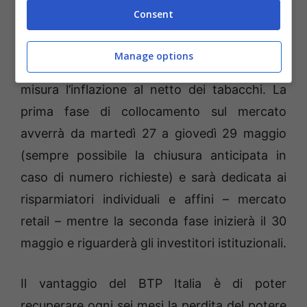
(ot11ot2.it)
Consent
BTP Italia prevede cedole semestrali
Manage options
connesse all’andamento dell’Indice Foi che
misura l’inflazione al netto dei tabacchi. La
prima fase di collocamento sul mercato
avverrà da martedì 27 a giovedì 29 maggio
(sempre possibile la chiusura anticipata in
caso di numero richieste) e sarà dedicata ai
risparmiatori individuali e affini – mercato
retail – mentre la seconda fase inizierà il 30
maggio e riguarderà gli investitori istituzionali.
Il vantaggio del BTP Italia è di poter
recuperare ogni sei mesi la perdita del potere