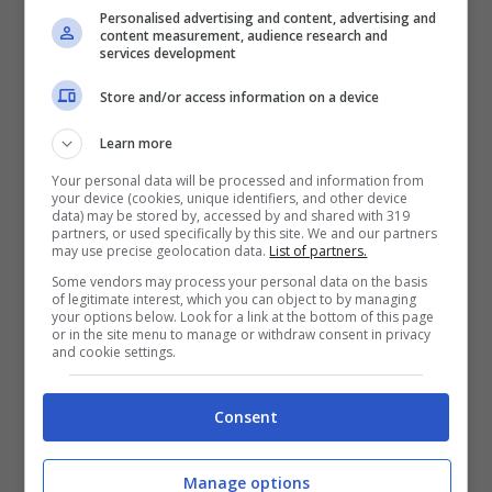
Personalised advertising and content, advertising and
necessarie per rispettare questi termini.
content measurement, audience research and
services development
Store and/or access information on a device
Learn more
Your personal data will be processed and information from
your device (cookies, unique identifiers, and other device
data) may be stored by, accessed by and shared with 319
partners, or used specifically by this site. We and our partners
may use precise geolocation data.
List of partners.
Some vendors may process your personal data on the basis
of legitimate interest, which you can object to by managing
your options below. Look for a link at the bottom of this page
or in the site menu to manage or withdraw consent in privacy
and cookie settings.
Rottamazione quinquies: in arrivo le nuove scadenze (Foto
ANSA) – Ot11ot2.it
Consent
Una ulteriore
indicazione sullo slittamento
,
Manage options