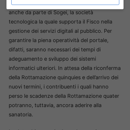
sembrerebbe essere giunta recentemente
anche da parte di Sogei, la società
tecnologica la quale supporta il Fisco nella
gestione dei servizi digitali al pubblico. Per
garantire la piena operatività del portale,
difatti, saranno necessari dei tempi di
adeguamento e sviluppo dei sistemi
informatici ulteriori. In attesa della riconferma
della Rottamazione quinquies e dell’arrivo dei
nuovi termini, i contribuenti i quali hanno
perso le scadenze della Rottamazione quater
potranno, tuttavia, ancora aderire alla
sanatoria.