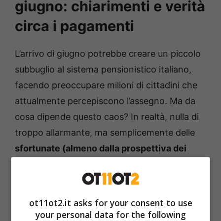
giugno: chiarimenti e verità
circa i pagamenti
L’arrivo di giugno potrebbe creare un piccolo
subbuglio al sistema pensionistico italiano,
facendo preoccupare milioni di cittadini che
attualmente percepiscono l’assegno. Ma da
cosa dipende questo caos? In realtà, nulla di
troppo allarmante, ma semplicemente delle
sfortunate (almeno dalla prospettiva dei
pensionati) coincidenze.
ot11ot2.it asks for your consent to use
your personal data for the following