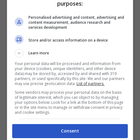
purposes:
Personalised advertising and content, advertising and
content measurement, audience research and
services development
Store and/or access information on a device
Learn more
Your personal data will be processed and information from
Caos sulle pensioni di giugno: chiarimenti e verità circa i
your device (cookies, unique identifiers, and other device
pagamenti – ot11ot2.it
data) may be stored by, accessed by and shared with 319
partners, or used specifically by this site. We and our partners
may use precise geolocation data.
List of partners.
Per questo 2025, infatti,
il 1° giugno cade di
Some vendors may process your personal data on the basis
of legitimate interest, which you can object to by managing
domenica
, mentre il giorno successivo,
your options below. Look for a link at the bottom of this page
or in the site menu to manage or withdraw consent in privacy
seppur lunedì, è
il 2 giugno, Festa della
and cookie settings.
Repubblica
e dunque festa nazionale per
tutto il nostro paese. In sostanza, quindi,
i
Consent
pagamenti degli assegni pensionistici, per