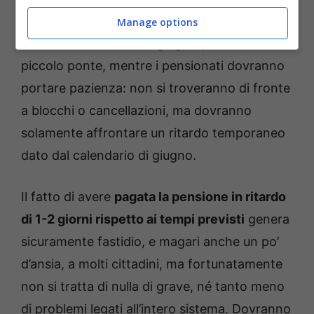
questa volta, saranno posticipati al 3 giugno.
Manage options
Esulta chi sfrutterà il 2 giugno per farsi un
piccolo ponte, mentre i pensionati dovranno
portare pazienza: non si troveranno di fronte
a blocchi o cancellazioni, ma dovranno
solamente affrontare un ritardo temporaneo
dato dal calendario di giugno.
Il fatto di avere
pagata la pensione in ritardo
di 1-2 giorni rispetto ai tempi previsti
genera
sicuramente fastidio, e magari anche un po’
d’ansia, a molti cittadini, ma fortunatamente
non si tratta di nulla di grave, né tanto meno
di problemi legati all’intero sistema. Dovranno