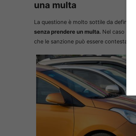
una multa
La questione è molto sottile da definir
senza prendere un multa.
Nel caso pres
che le sanzione può essere contestata,