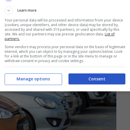
Learn more
Your personal data will be processed and information from your device
e, ma
si può risparmiare sul parcheggio auto
(cookies, unique identifiers, and other device data) may be stored by,
accessed by and shared with 319 partners, or used specifically by this
entato nel paragrafo precedente, si conferma
site. We and our partners may use precise geolocation data.
List of
partners.
 ecco perché.
Some vendors may process your personal data on the basis of legitimate
interest, which you can object to by managing your options below. Look
for a link at the bottom of this page or in the site menu to manage or
withdraw consent in privacy and cookie settings.
Manage options
Consent