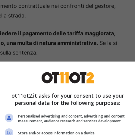
mento contrattuale nei confronti del gestore,
la strada.
edere il pagamento delle tariffa maggiorata,
, una multa di natura amministrativa.
Se la si
 sulla sentenza.
nza parcheggi bianchi vicini,
la legge determina
alternanza.
Quindi, alternanza tra strisce blu e
 le blu, senza i parcheggi delimitati dalle
ot11ot2.it asks for your consent to use your
er pagato il ticket potrebbe essere contestata.
personal data for the following purposes:
Personalised advertising and content, advertising and content
measurement, audience research and services development
archeggio auto e non avere
Store and/or access information on a device