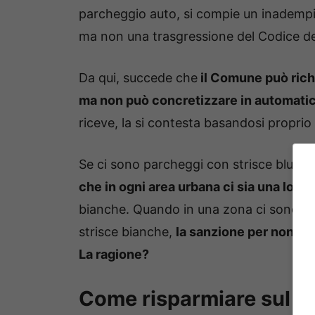
parcheggio auto, si compie un inadempi
ma non una trasgressione del Codice del
Da qui, succede che
il Comune può richi
ma non può concretizzare in automatico
riceve, la si contesta basandosi proprio
Se ci sono parcheggi con strisce blu se
che in ogni area urbana ci sia una loro 
bianche. Quando in una zona ci sono solo
strisce bianche,
la sanzione per non av
La ragione?
Come risparmiare sul p