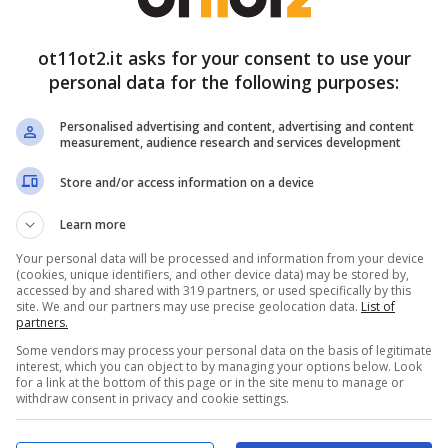
 si può accedere, ognuna con dei particolari
rificato e che, soprattutto,
non si facciano false
ot11ot2.it asks for your consent to use your
ore dell’ISEE.
personal data for the following purposes:
Personalised advertising and content, advertising and content
ie, ma attenzione all’ISEE
measurement, audience research and services development
Store and/or access information on a device
ie con figli a carico vanno dall’
Assegno Unico
Learn more
 al
Bonus Asilo Nido
, ideato per sostenere le
Your personal data will be processed and information from your device
ivati (con un importo massimo di 3.600 euro
(cookies, unique identifiers, and other device data) may be stored by,
accessed by and shared with 319 partners, or used specifically by this
maternità dei comuni ( pari a 2.037 euro), il
site. We and our partners may use precise geolocation data.
List of
partners.
) per le donne che non possono allattare al seno
Some vendors may process your personal data on the basis of legitimate
(pari a 1.000 euro ), prima chiamato Bonus
interest, which you can object to by managing your options below. Look
for a link at the bottom of this page or in the site menu to manage or
withdraw consent in privacy and cookie settings.