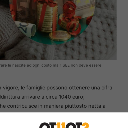
vare le nascite ad ogni costo ma l’ISEE non deve essere
n vigore, le famiglie possono ottenere una cifra
irittura arrivare a circa 1040 euro;
he contribuisce in maniera piuttosto netta al