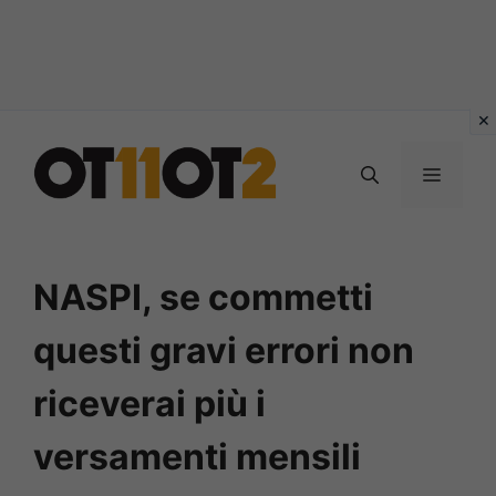
Vai
al
MENU
contenuto
NASPI, se commetti
questi gravi errori non
riceverai più i
versamenti mensili