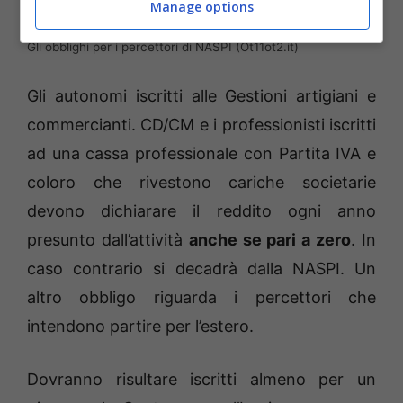
Manage options
Gli obblighi per i percettori di NASPI (Ot11ot2.it)
Gli autonomi iscritti alle Gestioni artigiani e
commercianti. CD/CM e i professionisti iscritti
ad una cassa professionale con Partita IVA e
coloro che rivestono cariche societarie
devono dichiarare il reddito ogni anno
presunto dall’attività
anche se pari a zero
. In
caso contrario si decadrà dalla NASPI. Un
altro obbligo riguarda i percettori che
intendono partire per l’estero.
Dovranno risultare iscritti almeno per un