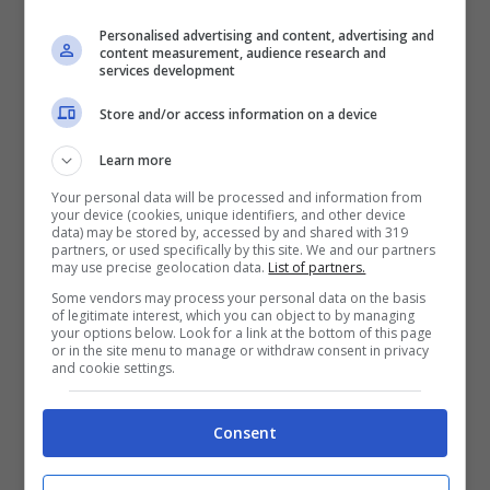
esempio, potrebbe lavorare e ricevere la
Personalised advertising and content, advertising and
content measurement, audience research and
NASPI a condizione che rimanga entro
services development
determinati limiti reddituali. Gli iscritti alla
Store and/or access information on a device
Gestione Separata dovranno dichiarare
Learn more
annualmente il reddito presunto per l’attività
svolta.
Your personal data will be processed and information from
your device (cookies, unique identifiers, and other device
data) may be stored by, accessed by and shared with 319
partners, or used specifically by this site. We and our partners
may use precise geolocation data.
List of partners.
Some vendors may process your personal data on the basis
of legitimate interest, which you can object to by managing
your options below. Look for a link at the bottom of this page
or in the site menu to manage or withdraw consent in privacy
and cookie settings.
Consent