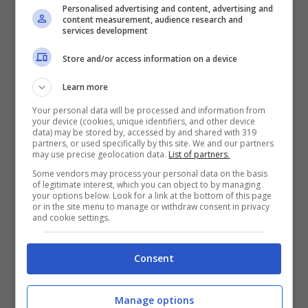
Personalised advertising and content, advertising and
content measurement, audience research and
services development
Store and/or access information on a device
Learn more
Your personal data will be processed and information from
your device (cookies, unique identifiers, and other device
data) may be stored by, accessed by and shared with 319
partners, or used specifically by this site. We and our partners
may use precise geolocation data.
List of partners.
Some vendors may process your personal data on the basis
of legitimate interest, which you can object to by managing
your options below. Look for a link at the bottom of this page
Stipendio da 14.000 euro per fare una cosa semplicissima:
or in the site menu to manage or withdraw consent in privacy
ecco di cosa si tratta/ot11ot2.it
and cookie settings.
In Italia, ad oggi, lo stipendio medio di un
Consent
impiegato o di un commesso si aggira intorno
ai 1300-1500 euro al mese. Immagina di
Manage options