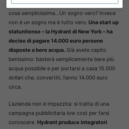
poterne guadagnare 14.000 facendo una
cosa semplicissima…Un sogno vero? Invece
non è un sogno ma è tutto vero.
Una start up
statunitense – la Hydrant di New York – ha
deciso di pagare 14.000 euro persone
disposte a bere acqua.
Già avete capito
benissimo: basterà semplicemente bere più
acqua possibile e per portarsi a casa 15.000
dollari che, convertiti, fanno 14.000 euro
circa.
L’azienda non è impazzita: si tratta di una
campagna pubblicitaria low cost per farsi
conoscere.
Hydrant produce integratori