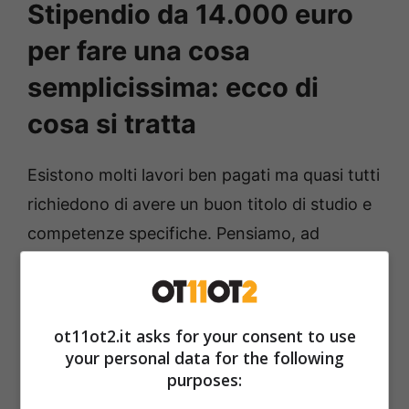
Stipendio da 14.000 euro
per fare una cosa
semplicissima: ecco di
cosa si tratta
Esistono molti lavori ben pagati ma quasi tutti
richiedono di avere un buon titolo di studio e
competenze specifiche. Pensiamo, ad
esempio, al lavoro del medico o del giudice o
agli Amministratori Delegati delle aziende. C’è,
invece, un lavoro semplicissimo che tutti
ot11ot2.it asks for your consent to use
siamo in grado di fare e che viene pagato
your personal data for the following
purposes:
niente di meno che 14.000 euro.