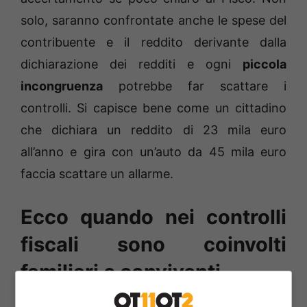
solo, saranno confrontate anche le spese del
contribuente e il reddito derivante dalla
dichiarazione dei redditi e ogni
piccola
incongruenza
potrebbe far scattare i
controlli. Si capisce bene come un cittadino
che dichiara un reddito di 23 mila euro
all’anno e gira con un’auto da 45 mila euro
faccia scattare un allarme.
Ecco quando nei controlli
fiscali sono coinvolti
familiari e conviventi