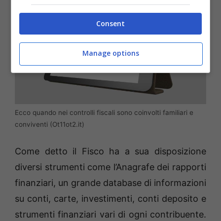
Consent
Manage options
Ecco quando nei controlli fiscali sono coinvolti familiari e
conviventi (Ot11ot2.it)
Come detto il Fisco ha a sua disposizione
diversi strumenti come l’Anagrafe dei rapporti
finanziari, un grande database di informazioni
su conti, carte, investimenti, conti deposito e
strumenti finanziari vari di ogni contribuente.