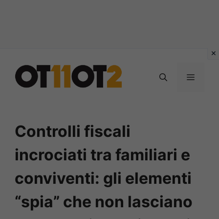
Vai
al
MENU
contenuto
Controlli fiscali
incrociati tra familiari e
conviventi: gli elementi
“spia” che non lasciano