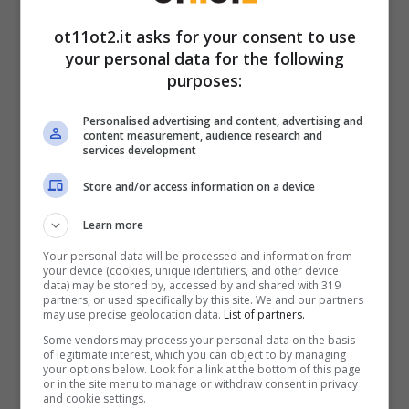
Se dovesse scattare un accertamento sui
movimenti bancari il cittadino potrà
ot11ot2.it asks for your consent to use
your personal data for the following
giustificare il suo operato e dimostrare che le
purposes:
movimentazioni non hanno rilevanza fiscale o
sono state dichiarare nel 730 o modelli
Personalised advertising and content, advertising and
content measurement, audience research and
Redditi. In caso contrario – ossia qualora il
services development
contribuente non riuscisse ad evidenziare
in
Store and/or access information on a device
modo analitico, circostanziato e
Learn more
documentato
che l’operazione oggetto di
Your personal data will be processed and information from
accertamento sia rispettosa della normativa
your device (cookies, unique identifiers, and other device
data) may be stored by, accessed by and shared with 319
fiscale – allora dovrà pagare le conseguenze
partners, or used specifically by this site. We and our partners
may use precise geolocation data.
List of partners.
dell’azione illecita.
Some vendors may process your personal data on the basis
of legitimate interest, which you can object to by managing
your options below. Look for a link at the bottom of this page
or in the site menu to manage or withdraw consent in privacy
and cookie settings.