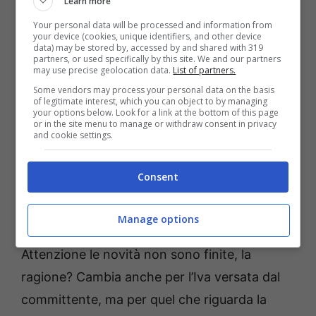
Learn more
Your personal data will be processed and information from
your device (cookies, unique identifiers, and other device
data) may be stored by, accessed by and shared with 319
partners, or used specifically by this site. We and our partners
may use precise geolocation data.
List of partners.
Some vendors may process your personal data on the basis
of legitimate interest, which you can object to by managing
your options below. Look for a link at the bottom of this page
or in the site menu to manage or withdraw consent in privacy
Partite Iva, cosa cambia adesso? (ot11ot2.it)
and cookie settings.
Per intenderci non ci sarà nessuna
Consent
maggiorazione dello 0,4% fino al 21 luglio
,
mentre dal 22 al 20 agosto si potrà versare
Manage options
con l’aggiunta minima prevista dalla legge.
Attenzione le novità non sono finite, la
ragione? Cambia anche per l’Iva versata dal
committente, ma per quel che riguarda la