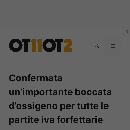
Vai
al
MENU
contenuto
Confermata
un’importante boccata
d’ossigeno per tutte le
partite iva forfettarie