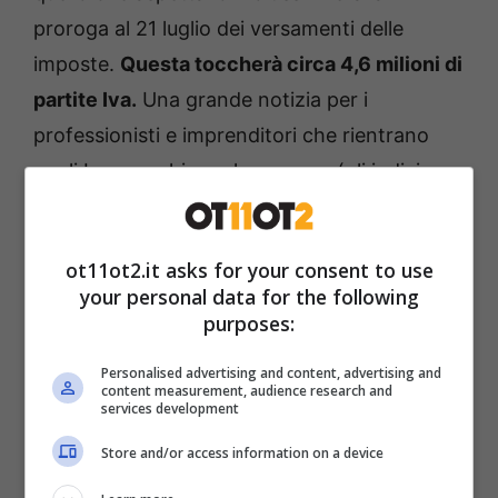
proroga al 21 luglio dei versamenti delle
imposte.
Questa toccherà circa 4,6 milioni di
partite Iva.
Una grande notizia per i
professionisti e imprenditori che rientrano
negli Isa, per chi non lo sapesse (gli indici
sintetici di affidabilità), ma anche per i
forfettari. Il rinvio riguarda non solo Irpef,
ot11ot2.it asks for your consent to use
Irap e Iva,
ma a questo si aggiunge anche
your personal data for the following
l’imposta sostitutiva per chi ha aderito al
purposes:
concordato preventivo.
Personalised advertising and content, advertising and
content measurement, audience research and
services development
Store and/or access information on a device