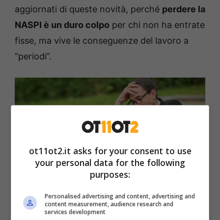
aggiornati di queste novità, perché
perdere la
NASPI è un duro colpo
per chi non ha entrate
fisse, ma vive le conseguenze del lavoro a
“periodi”.
ot11ot2.it asks for your consent to use
your personal data for the following
purposes:
Personalised advertising and content, advertising and
content measurement, audience research and
services development