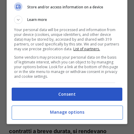
Come cambiano le regole NASPI, chi rischia di perdere
Store and/or access information on a device
tutto- OT11OT2.it
Learn more
Sono i lavoratori stagionali ad avere la
Your personal data will be processed and information from
your device (cookies, unique identifiers, and other device
peggio, se mancano anche di un solo giorno,
data) may be stored by, accessed by and shared with 319
partners, or used specifically by this site. We and our partners
perdono tutto.
may use precise geolocation data.
List of partners.
Some vendors may process your personal data on the basis
of legitimate interest, which you can object to by managing
La modifica della normativa è stata
introdotta
your options below. Look for a link at the bottom of this page
or in the site menu to manage or withdraw consent in privacy
al fine di contrastare condotte che violano la
and cookie settings.
legge da parte di datori di lavoro e
Consent
dipendenti.
Il vecchio sistema li poneva al
centro di dinamiche proprio pulite.
Manage options
Quelle in cui
davanti l’accettazione di
contratti a breve durata, si rendevano