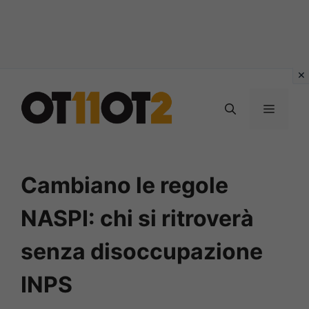
Vai
al
MENU
contenuto
Cambiano le regole
NASPI: chi si ritroverà
senza disoccupazione
INPS