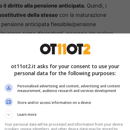
il diritto alla pensione anticipata.
Quindi, i
 sostitutive della stesso
con la maturazione
a pensione anticipata flessibile/pensione
a lavorare come dipendenti, possono rinunciare
 contributi previdenziali a carico legati a IVS o a
ot11ot2.it asks for your consent to use your
sollevato dall’obbligo di versare i contributi della
personal data for the following purposes:
a esercitato la sua volontà.
Al contempo,
Personalised advertising and content, advertising and content
tivo della quota IVS a carico del datore.
measurement, audience research and services development
Store and/or access information on a device
NPS rende operativo il Bonus
Learn more
Your personal data will be processed and information from your device
(cookies, unique identifiers, and other device data) may be stored by,