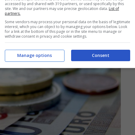
o bisogna comprendere
come il Bonus Giorgetti
accessed by and shared with 319 partners, or used specifically by this
site. We and our partners may use precise geolocation data.
List of
a circolare dell’INPS che lo rende operativo.
partners.
Some vendors may process your personal data on the basis of legitimate
interest, which you can object to by managing your options below. Look
for a link at the bottom of this page or in the site menu to manage or
withdraw consent in privacy and cookie settings.
Manage options
Consent