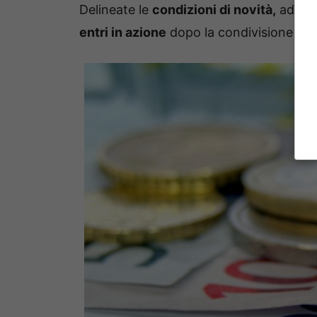
Delineate le
condizioni di novità,
adess
entri in azione
dopo la condivisione dell