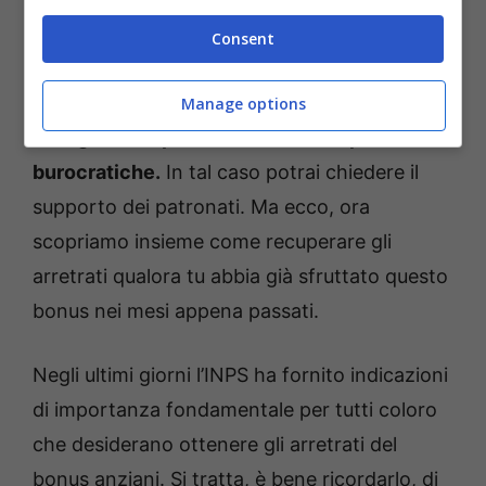
difficoltà, e proprio non sai come muoverti,
tranquillo è tutto normale.
Consent
Questo tipo di operazioni
possono essere
Manage options
farraginose e portare a inutili complicazioni
burocratiche.
In tal caso potrai chiedere il
supporto dei patronati. Ma ecco, ora
scopriamo insieme come recuperare gli
arretrati qualora tu abbia già sfruttato questo
bonus nei mesi appena passati.
Negli ultimi giorni l’INPS ha fornito indicazioni
di importanza fondamentale per tutti coloro
che desiderano ottenere gli arretrati del
bonus anziani. Si tratta, è bene ricordarlo, di