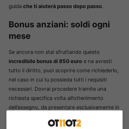
guida
che ti aiuterà passo dopo passo
.
Bonus anziani: soldi ogni
mese
Se ancora non stai sfruttando questo
incredibile bonus di 850 euro
e ne avresti
tutto il diritto, puoi scoprire come richiederlo,
nel caso in cui tu possieda tutti i requisiti
necessari. Dovrai procedere tramite una
richiesta specifica volta all’ottenimento
dell’assegno, da presentare esclusivamente in
modalità telematica.