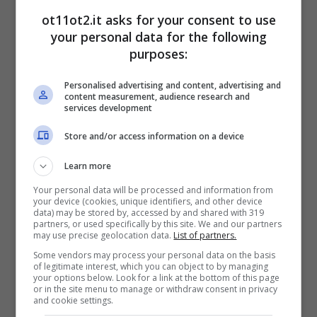
ot11ot2.it asks for your consent to use
your personal data for the following
purposes:
Personalised advertising and content, advertising and
content measurement, audience research and
services development
Store and/or access information on a device
Learn more
Bonus anziani: soldi ogni mese – ot11ot2.it
Your personal data will be processed and information from
your device (cookies, unique identifiers, and other device
Avrai pienamente diritto a sfruttare questo
data) may be stored by, accessed by and shared with 319
partners, or used specifically by this site. We and our partners
finanziamento a partire dal mese in cui hai
may use precise geolocation data.
List of partners.
compiuto 80 anni. Una volta compilato il
Some vendors may process your personal data on the basis
of legitimate interest, which you can object to by managing
modulo preimpostato basterà inviarla
your options below. Look for a link at the bottom of this page
or in the site menu to manage or withdraw consent in privacy
direttamente al portale dell’INPS. Se hai
and cookie settings.