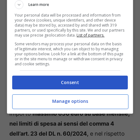
Learn more
L’esonero spetta se c’è
contratto a tempo
indeterminato, senza limite d’età, e che
Your personal data will be processed and information from
your device (cookies, unique identifiers, and other device
all’assunzione ci siano almeno una delle
data) may be stored by, accessed by and shared with 319
partners, or used specifically by this site. We and our partners
condizioni in esame.
Assenza di un impiego
may use precise geolocation data.
List of partners.
Some vendors may process your personal data on the basis
regolarmente retribuito da 24 mesi, ovunque
of legitimate interest, which you can object to by managing
your options below. Look for a link at the bottom of this page
sia la residenza; mancanza di impiego
or in the site menu to manage or withdraw consent in privacy
and cookie settings.
retribuito da 6 mesi, e residenza in Regioni
della ZES per il Mezzogiorno. Infine, che
Consent
svolgano professioni o attività in settori con
disparità di genere.
Manage options
Importo
massimo 650 euro su base mensile,
nei limiti di spesa ai sensi del comma 4
dell’art. 23 del DL n. 60/2024,
e nel rispetto