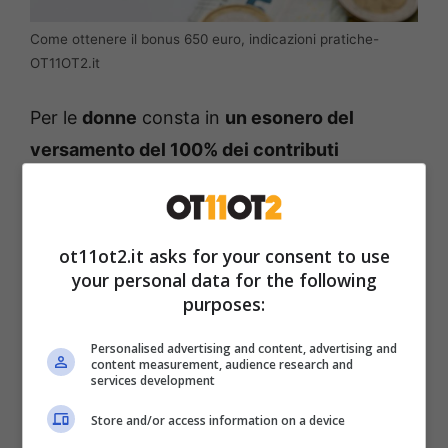
Come ottenere il bonus 650 euro, indicazioni pratiche-
OT11OT2.it
Per le
donne
consta in
un esonero del
versamento del 100% dei contributi
previdenziali a carico dei datori, con un
massimo di 24 mesi,
in relazione alle
assunzioni a tempo indeterminato per quelle
ot11ot2.it asks for your consent to use
svantaggiate, entro il 31 dicembre 2025.
Vi
your personal data for the following
purposes:
sono esclusi i contratti di lavoro domestico e
apprendistato, perché presentano già
Personalised advertising and content, advertising and
content measurement, audience research and
aliquote previdenziali adeguate, rispetto a
services development
quelle ordinarie.
Store and/or access information on a device