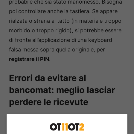
probabile che sia stato manomesso. Bisogna
poi controllare anche la tastiera. Se appare
rialzata o strana al tatto (in materiale troppo
morbido o troppo rigido), si potrebbe essere
di fronte all’applicazione di una keyboard
falsa messa sopra quella originale, per
registrare il PIN
.
Errori da evitare al
bancomat: meglio lasciar
perdere le ricevute
C’è anche chi non si preoccupa di coprire il
PIN. Oggi le telecamere possono essere