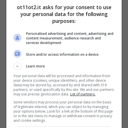
microscopiche, sottili come un adesivo. Ed è
ot11ot2.it asks for your consent to use
quindi facilissimo non notarle. Ecco perché,
your personal data for the following
purposes:
quando si digita il codice PIN, è ancora
fondamentale coprire la tastiera con la mano
Personalised advertising and content, advertising and
content measurement, audience research and
per evitare che qualcuno o qualcosa possa
services development
carpire la serie numerica
.
Store and/or access information on a device
Learn more
Your personal data will be processed and information from
your device (cookies, unique identifiers, and other device
data) may be stored by, accessed by and shared with 319
partners, or used specifically by this site. We and our partners
may use precise geolocation data.
List of partners.
Some vendors may process your personal data on the basis
of legitimate interest, which you can object to by managing
your options below. Look for a link at the bottom of this page
or in the site menu to manage or withdraw consent in privacy
and cookie settings.