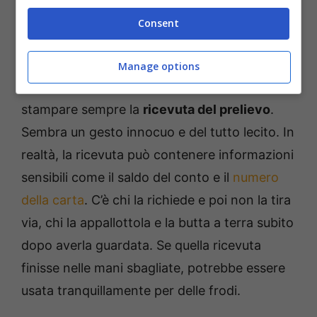
Consent
Errori da evitare al bancomat: meglio lasciar perdere le
ricevute – ot11ot2.it
Manage options
L’altro errore comune al bancomat è quella di
stampare sempre la
ricevuta del prelievo
.
Sembra un gesto innocuo e del tutto lecito. In
realtà, la ricevuta può contenere informazioni
sensibili come il saldo del conto e il
numero
della carta
. C’è chi la richiede e poi non la tira
via, chi la appallottola e la butta a terra subito
dopo averla guardata. Se quella ricevuta
finisse nelle mani sbagliate, potrebbe essere
usata tranquillamente per delle frodi.