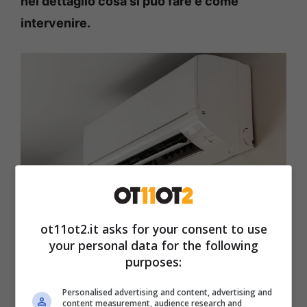
nel dettaglio cosa si può fare e come
intervenire.
ot11ot2.it asks for your consent to use
Potresti rischiare una multa e non lo sai: tutto quello che c’è
your personal data for the following
da sapere (ot11ot2.it)
purposes:
Iniziamo dicendo che è importante che
Personalised advertising and content, advertising and
content measurement, audience research and