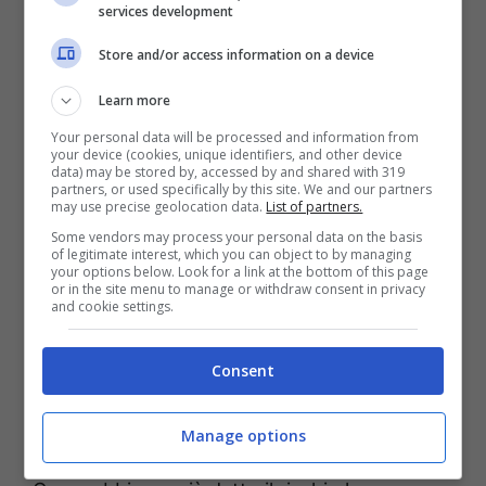
l’installazione venga fatta solo da un esperto,
services development
dunque, tecnici certificati. Questi devono
Store and/or access information on a device
iscritti al Registro telematico nazionale F-Gas.
Learn more
Chi non rispetta quanto detto potrebbe
Your personal data will be processed and information from
essere sanzionato. Il motivo è legato sia alla
your device (cookies, unique identifiers, and other device
data) may be stored by, accessed by and shared with 319
sicurezza degli impianti che alla tutela
partners, or used specifically by this site. We and our partners
may use precise geolocation data.
List of partners.
dell’ambiente, per chi non lo sapesse alcuni
Some vendors may process your personal data on the basis
gas utilizzati nei condizionatori possono
of legitimate interest, which you can object to by managing
your options below. Look for a link at the bottom of this page
incidere al riscaldamento globale. Tornando
or in the site menu to manage or withdraw consent in privacy
and cookie settings.
alle sanzioni più gravi c’è da dire che se si
procede facendo montare il condizionatore
Consent
da una persona non abilitata si rischia
una
multa che va da 7000 a 10000 euro.
Manage options