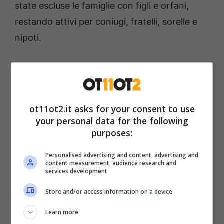
state escluse le famiglie con figli e orfani,
restando attivi per coniugi, fratelli, sorelle e
nipoti.
La tipologia, numero e reddito totale della
famiglia determina l’importo. Se cadono i
requisiti, non si possono ottenere.
Si può
ot11ot2.it asks for your consent to use
fare domanda per periodi passati per avere
your personal data for the following
arretrati corrisposti entro 5 anni.
purposes:
Personalised advertising and content, advertising and
Spettano inoltre a
dipendenti privati, agricoli
content measurement, audience research and
services development
e di ditte fallite.
Anche gli
extracomunitari
Store and/or access information on a device
possono richiederlo, ma devono essere
residenti in Italia, se non lo sono devono aver
Learn more