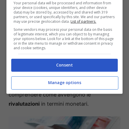
stipulato una convenzione internazionale con
Your personal data will be processed and information from
your device (cookies, unique identifiers, and other device
l’Italia per gli assegni o esser titolari di un
data) may be stored by, accessed by and shared with 319
partners, or used specifically by this site. We and our partners
permesso di soggiorno unico o lungo.
may use precise geolocation data.
List of partners.
Some vendors may process your personal data on the basis
of legitimate interest, which you can object to by managing
Via agli assegni familiari,
your options below. Look for a link at the bottom of this page
or in the site menu to manage or withdraw consent in privacy
tutti gli importi delle
and cookie settings.
rivalutazioni
Consent
Analizzata
la portata della misura e chi può
Manage options
ottenere gli assegni familiari,
adesso tocca
comprendere come avvengono le
rivalutazioni
in termini monetari.