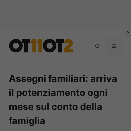
Vai
al
MENU
contenuto
Assegni familiari: arriva
il potenziamento ogni
mese sul conto della
famiglia