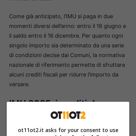
Come già anticipato, l’IMU si paga in due
momenti diversi dell’anno: entro il 16 giugno e
il saldo entro il 16 dicembre. Per quanto ogni
singolo importo sia determinato da una serie
di condizioni decise dai Comuni, la normativa
nazionale di riferimento permette di sfruttare
alcuni crediti fiscali per ridurre l’importo da
versare.
IMU 2025, i crediti da
sfruttare per pagare di
meno
ot11ot2.it asks for your consent to use