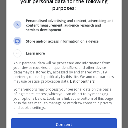
your personal data for the following
purposes:
Di fatto, la legge permette di utilizzare i tributi
come
compensazione
al versamento
Personalised advertising and content, advertising and
content measurement, audience research and
dell’IMU. In questo modo si può arrivare a
services development
risparmiare parecchio.
Store and/or access information on a device
Learn more
Your personal data will be processed and information from
your device (cookies, unique identifiers, and other device
data) may be stored by, accessed by and shared with 319
partners, or used specifically by this site. We and our partners
may use precise geolocation data.
List of partners.
Some vendors may process your personal data on the basis
of legitimate interest, which you can object to by managing
your options below. Look for a link at the bottom of this page
or in the site menu to manage or withdraw consent in privacy
and cookie settings.
Consent
IMU 2025, i crediti da sfruttare per pagare di meno -