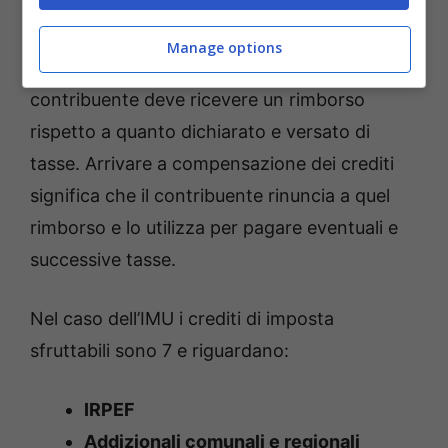
ot11ot2.it
Manage options
Avere un credito di imposta significa che il
contribuente deve ricevere un rimborso
rispetto a quanto dichiarato e versato di
tasse. Arrivare a compensazione dei crediti
significa che il contribuente rinuncia a quel
rimborso e lo utilizza per pagare eventuali e
successive tasse.
Nel caso dell’IMU i crediti di imposta
sfruttabili sono 7 e riguardano:
IRPEF
Addizionali comunali e regionali