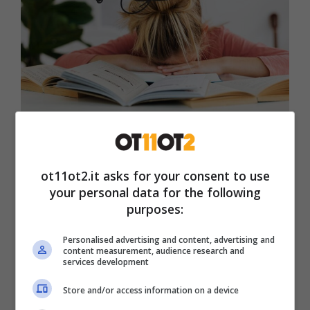
Tutti pensano che sia una perdita di
ot11ot2.it asks for your consent to use
tempo, invece riduce lo stress del
your personal data for the following
60%
purposes:
30 Giugno 2025
Personalised advertising and content, advertising and
content measurement, audience research and
services development
Store and/or access information on a device