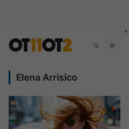
Vai
al
MENU
contenuto
Elena Arrisico