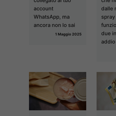
collegato al tuo
che n
account
dalle 
WhatsApp, ma
spray
ancora non lo sai
funzi
due i
1 Maggio 2025
addio