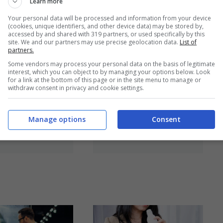
Learn more
Your personal data will be processed and information from your device
(cookies, unique identifiers, and other device data) may be stored by,
accessed by and shared with 319 partners, or used specifically by this
site. We and our partners may use precise geolocation data.
List of
i spesso
Ti arriva una multa
partners.
Some vendors may process your personal data on the basis of legitimate
a
da 25€ per divieto
interest, which you can object to by managing your options below. Look
for a link at the bottom of this page or in the site menu to manage or
gertene, ma
di sosta: è tutto
withdraw consent in privacy and cookie settings.
i stai facendo
falso, ma se paghi
 da tutti
perdi tutto
Manage options
Consent
14 Aprile 2025
14 Aprile 2025