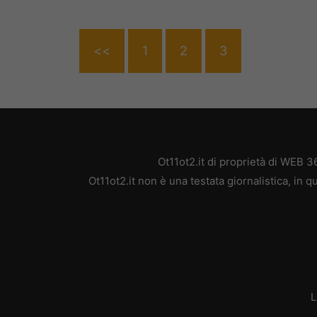
<<
1
2
3
Ot11ot2.it di proprietà di WEB 
Ot11ot2.it non è una testata giornalistica, in
L