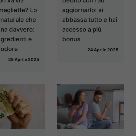
on va via
debito corri ad
magliette? Lo
aggiornarlo: si
 naturale che
abbassa tutto e hai
ona davvero:
accesso a più
ngredienti e
bonus
 odore
24 Aprile 2025
28 Aprile 2025