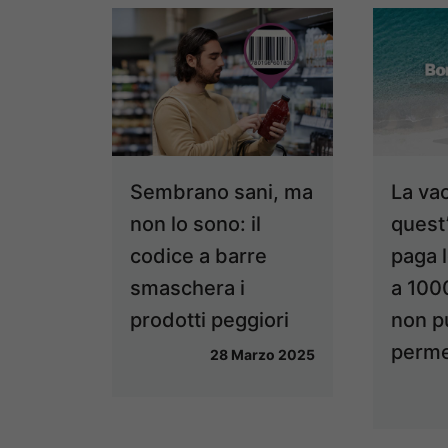
Sembrano sani, ma
La va
non lo sono: il
quest
codice a barre
paga l
smaschera i
a 100
prodotti peggiori
non p
perme
28 Marzo 2025