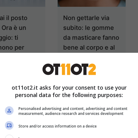
i il posto
Non gettarle via
? Ora è un
subito: le gomme
gio: ti
da masticare fanno
ono per
bene al corpo e al
o motivo
cervello
17 Aprile 2025
16 Aprile 2025
ot11ot2.it asks for your consent to use your
personal data for the following purposes:
Personalised advertising and content, advertising and content
measurement, audience research and services development
Store and/or access information on a device