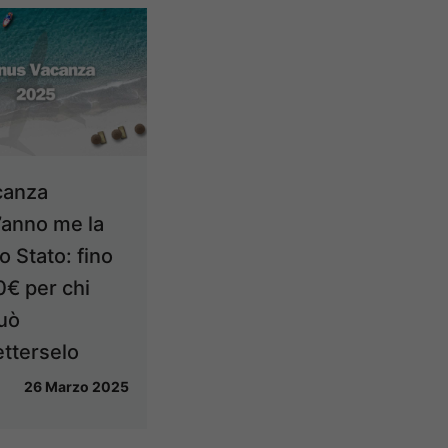
canza
’anno me la
o Stato: fino
0€ per chi
uò
tterselo
26 Marzo 2025