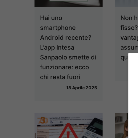
Hai uno
Non ha
smartphone
fisso
Android recente?
vantag
L’app Intesa
assum
Sanpaolo smette di
quest
funzionare: ecco
chi resta fuori
18 Aprile 2025