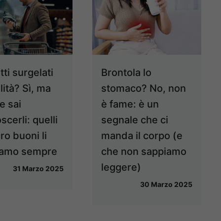
ti surgelati
Brontola lo
lità? Sì, ma
stomaco? No, non
e sai
è fame: è un
scerli: quelli
segnale che ci
ro buoni li
manda il corpo (e
iamo sempre
che non sappiamo
leggere)
31 Marzo 2025
30 Marzo 2025