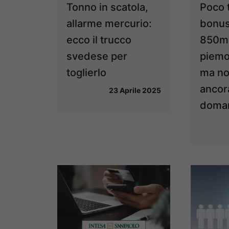
Tonno in scatola,
Poco 
allarme mercurio:
bonus
ecco il trucco
850mi
svedese per
piemo
toglierlo
ma no
ancor
23 Aprile 2025
doma