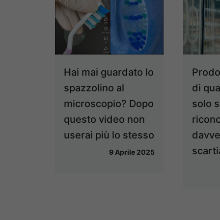
Hai mai guardato lo
Prodot
spazzolino al
di qua
microscopio? Dopo
solo s
questo video non
ricono
userai più lo stesso
davve
scart
9 Aprile 2025