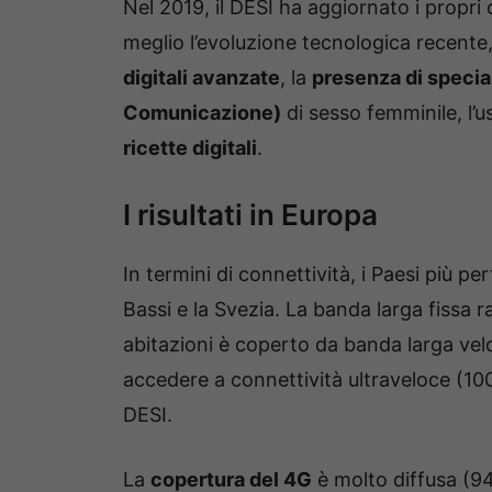
Nel 2019, il DESI ha aggiornato i propri 
meglio l’evoluzione tecnologica recente,
digitali avanzate
, la
presenza di special
Comunicazione)
di sesso femminile, l’u
ricette digitali
.
I risultati in Europa
In termini di connettività, i Paesi più p
Bassi e la Svezia. La banda larga fissa r
abitazioni è coperto da banda larga vel
accedere a connettività ultraveloce (100
DESI.
La
copertura del 4G
è molto diffusa (9