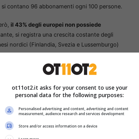
: si contano 96 abbonamenti ogni 100 persone.
però,
il 43% degli europei non possiede
ante, si registra una crescita costante degli
 Paesi nordici (Finlandia, Svezia e Lussemburgo)
’83% degli europei compie attività online
twork, e-commerce e online banking sono tra gli
ot11ot2.it asks for your consent to use your
online, mentre il 49% effettua chiamate audio o
personal data for the following purposes:
Personalised advertising and content, advertising and content
measurement, audience research and services development
ogie digitali da parte delle imprese
, si evidenzia
Store and/or access information on a device
g (dal 11% al 18%) e dei social media aziendali