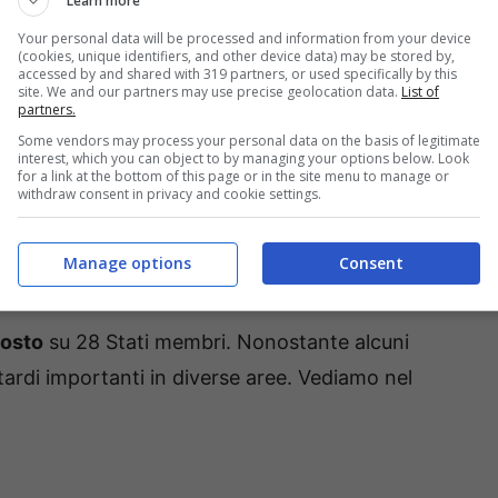
Learn more
delle PMI vende online, e meno della metà effettua
Your personal data will be processed and information from your device
(cookies, unique identifiers, and other device data) may be stored by,
accessed by and shared with 319 partners, or used specifically by this
site. We and our partners may use precise geolocation data.
List of
li utenti Internet ha inviato moduli online alla
partners.
Some vendors may process your personal data on the basis of legitimate
ci utilizza prescrizioni elettroniche, e il 43%
interest, which you can object to by managing your options below. Look
for a link at the bottom of this page or in the site menu to manage or
ialisti. I Paesi più avanzati sono Finlandia,
withdraw consent in privacy and cookie settings.
Manage options
Consent
eo
 posto
su 28 Stati membri. Nonostante alcuni
tardi importanti in diverse aree. Vediamo nel