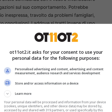
egazioni sul suo comportamento. Potrebbe
gio inespressa, travolto da problemi famigliari,
ito conclusioni. Laddove si tratti invece di uno
siglio è quello di lasciar perdere;
ot11ot2.it asks for your consent to use your
personal data for the following purposes:
Personalised advertising and content, advertising and content
measurement, audience research and services development
Store and/or access information on a device
Learn more
Your personal data will be processed and information from your device
(cookies, unique identifiers, and other device data) may be stored by,
accessed by and shared with 319 partners, or used specifically by this