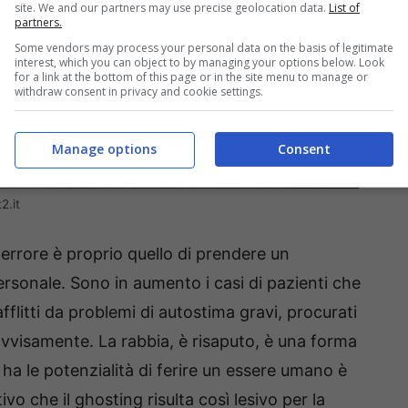
site. We and our partners may use precise geolocation data.
List of
partners.
Some vendors may process your personal data on the basis of legitimate
interest, which you can object to by managing your options below. Look
for a link at the bottom of this page or in the site menu to manage or
withdraw consent in privacy and cookie settings.
Manage options
Consent
2.it
o errore è proprio quello di prendere un
sonale. Sono in aumento i casi di pazienti che
fflitti da problemi di autostima gravi, procurati
visamente. La rabbia, è risaputo, è una forma
ha le potenzialità di ferire un essere umano è
vo che il ghosting risulta così lesivo per la