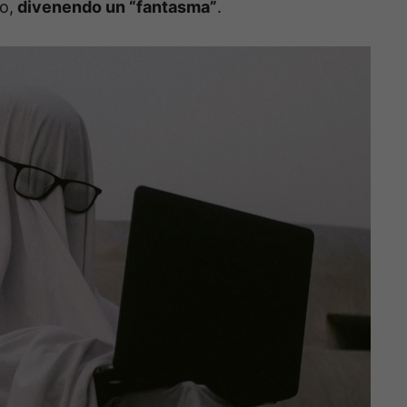
o,
divenendo un “fantasma”
.