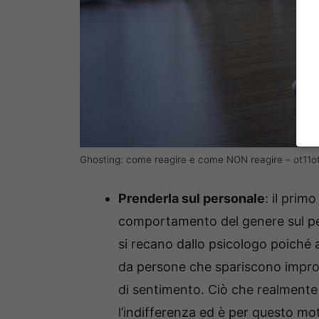
Ghosting: come reagire e come NON reagire – ot11ot
Prenderla sul personale
: il prim
comportamento del genere sul per
si recano dallo psicologo poiché a
da persone che spariscono improv
di sentimento. Ciò che realmente 
l’indifferenza ed è per questo moti