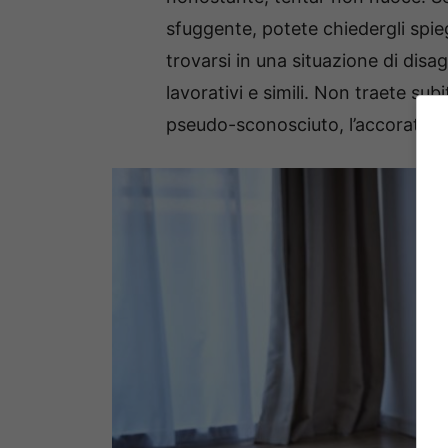
sfuggente, potete chiedergli spi
trovarsi in una situazione di disa
lavorativi e simili. Non traete sub
pseudo-sconosciuto, l’accorato con