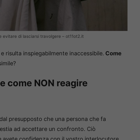
evitare di lasciarsi travolgere – ot11ot2.it
e risulta inspiegabilmente inaccessibile.
Come
imile?
 e come NON reagire
 dal presupposto che una persona che fa
stia ad accettare un confronto. Ciò
 avete confidenza con il vostro interlocutore