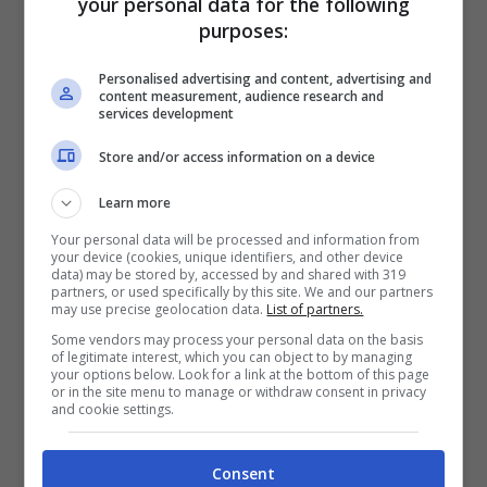
your personal data for the following
purposes:
deceduta.
Personalised advertising and content, advertising and
content measurement, audience research and
services development
Store and/or access information on a device
Learn more
Your personal data will be processed and information from
your device (cookies, unique identifiers, and other device
data) may be stored by, accessed by and shared with 319
partners, or used specifically by this site. We and our partners
may use precise geolocation data.
List of partners.
Some vendors may process your personal data on the basis
of legitimate interest, which you can object to by managing
Dichiarazione dei redditi per persone defunte, come
your options below. Look for a link at the bottom of this page
or in the site menu to manage or withdraw consent in privacy
funziona -ot11ot2.it
and cookie settings.
Per quanto riguarda gli eventuali versamenti
Consent