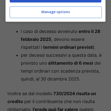
delle imposte risultanti dal modello 730/2025 i
termini cambiano a seconda del riferimento
Manage options
temporale del decesso. Questo significa che:
i caso di decesso avvenuto
entro il 28
febbraio 2025
, devono essere
rispettati i
termini ordinari previsti
;
per decessi successivi a questa data, è
previsto uno
slittamento di 6 mesi
dei
tempi ordinari con scadenza prevista,
quindi, al 30 dicembre 2025.
Inoltre se dal modello
730/2024 risulta un
credito
per il contribuente che non risulta
rimborsato,
l’erede può far valere
questo