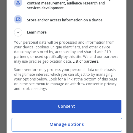
content measurement, audience research and
questi anni”. Carola se ne è andata a soli 51
services development
anni, dopo una battaglia contro il
tumore
. Era
Store and/or access information on a device
originaria di
Genova
. Lascia il marito Luca e
un figlio di 17 anni. Non ci sono altri dettagli
Learn more
pubblici, e va rispettato.
Your personal data will be processed and information from
your device (cookies, unique identifiers, and other device
data) may be stored by, accessed by and shared with 319
partners, or used specifically by this site. We and our partners
L’annuncio e ciò che resta
may use precise geolocation data.
List of partners.
Some vendors may process your personal data on the basis
of legitimate interest, which you can object to by managing
Resta un’eredità fatta di metodo e comunità.
your options below. Look for a link at the bottom of this page
or in the site menu to manage or withdraw consent in privacy
Una
comunità
che include professionisti della
and cookie settings.
rete, insegnanti, genitori, studenti curiosi.
Persone diverse, tenute insieme dall’idea che
Consent
capire è meglio che temere. Che i dati si
Manage options
verificano. Che un titolo non è la verità. Che