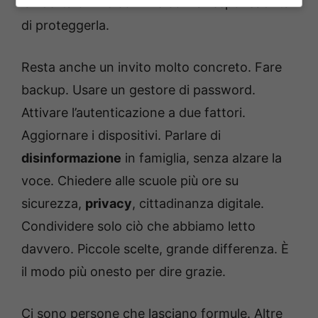
la libertà online convive con la responsabilità
di proteggerla.
Resta anche un invito molto concreto. Fare
backup. Usare un gestore di password.
Attivare l’autenticazione a due fattori.
Aggiornare i dispositivi. Parlare di
disinformazione
in famiglia, senza alzare la
voce. Chiedere alle scuole più ore su
sicurezza,
privacy
, cittadinanza digitale.
Condividere solo ciò che abbiamo letto
davvero. Piccole scelte, grande differenza. È
il modo più onesto per dire grazie.
Ci sono persone che lasciano formule. Altre