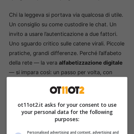
Chi la leggeva si portava via qualcosa di utile.
Un consiglio su come custodire le chat. Un
invito a usare l’autenticazione a due fattori.
Uno sguardo critico sulle catene virali. Piccole
pratiche, grandi differenze. Perché l’alfabeto
della rete — la vera
alfabetizzazione digitale
— si impara così: un passo per volta, con
fiducia.
A metà giornata, la notizia. L’annuncio
ot11ot2.it asks for your consent to use
pubblicato sul suo spazio, proprio lì, su
your personal data for the following
purposes:
“
Guerre di rete
”: “Lascia un vuoto incolmabile
in tutti coloro che l’hanno conosciuta in
Personalised advertising and content, advertising and